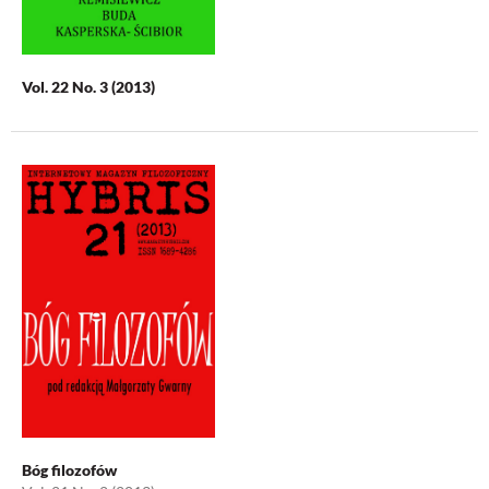
Vol. 22 No. 3 (2013)
Bóg filozofów