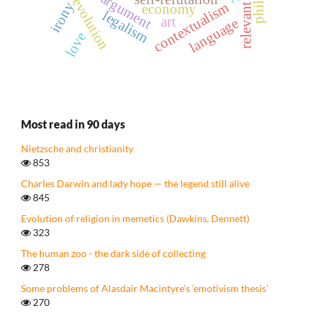
revolution
irony
contextualism
economy
legalism
art
language
love
Most read in 90 days
Nietzsche and christianity
853
Charles Darwin and lady hope — the legend still alive
845
Evolution of religion in memetics (Dawkins, Dennett)
323
The human zoo - the dark side of collecting
278
Some problems of Alasdair Macintyre’s ‘emotivism thesis’
270