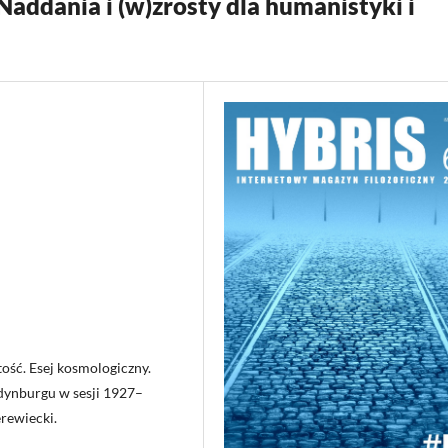
addania i (w)zrosty dla humanistyki i
tość. Esej kosmologiczny.
dynburgu w sesji 1927–
rewiecki.