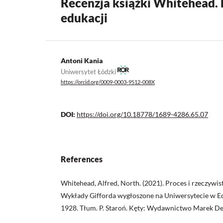
Recenzja książki Whitehead. N
edukacji
Antoni Kania
Uniwersytet Łódzki
https://orcid.org/0009-0003-9512-008X
DOI:
https://doi.org/10.18778/1689-4286.65.07
References
Whitehead, Alfred, North. (2021). Proces i rzeczywis
Wykłady Gifforda wygłoszone na Uniwersytecie w E
1928. Tłum. P. Staroń. Kęty: Wydawnictwo Marek De