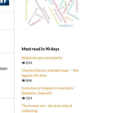
hiddenness argument
explanation
jean-jacques rousseau
noble savage
anarcho-primitivism
intuition
mill
text
inferentialism
state of nature
hedonism
skepticism
naturalism
goethe
nozick
sidgwick
aesthetics
Most read in 90 days
Nietzsche and christianity
854
etowy
Charles Darwin and lady hope — the
legend still alive
846
Evolution of religion in memetics
(Dawkins, Dennett)
324
The human zoo - the dark side of
collecting