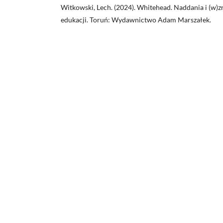
Witkowski, Lech. (2024). Whitehead. Naddania i (w)zr
edukacji. Toruń: Wydawnictwo Adam Marszałek.