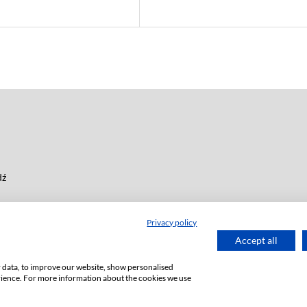
dź
Privacy policy
Accept all
or data, to improve our website, show personalised
rience. For more information about the cookies we use