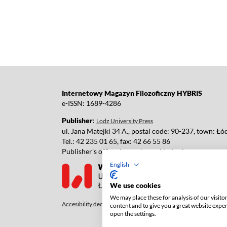
Internetowy Magazyn Filozoficzny HYBRIS
e-ISSN: 1689-4286
Publisher
:
Lodz University Press
ul. Jana Matejki 34 A., postal code: 90-237, town: Łó
Tel.: 42 235 01 65, fax: 42 66 55 86
Publisher's office:
journals@uni.lodz.pl
English
We use cookies
We may place these for analysis of our visit
Accesibility declaration
content and to give you a great website expe
open the settings.