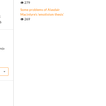
279
Some problems of Alasdair
Macintyre’s ‘emotivism thesis’
-
269
e
.
nzja