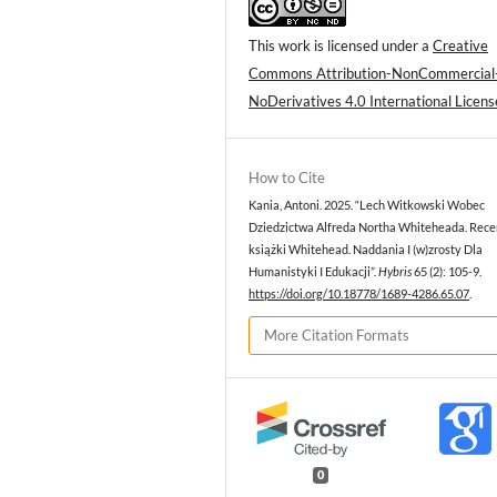
This work is licensed under a
Creative
Commons Attribution-NonCommercial
NoDerivatives 4.0 International Licens
How to Cite
Kania, Antoni. 2025. “Lech Witkowski Wobec
Dziedzictwa Alfreda Northa Whiteheada. Rece
książki Whitehead. Naddania I (w)zrosty Dla
Humanistyki I Edukacji”.
Hybris
65 (2): 105-9.
https://doi.org/10.18778/1689-4286.65.07
.
More Citation Formats
0