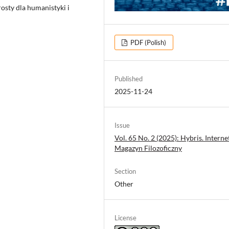
osty dla humanistyki i
PDF (Polish)
Published
2025-11-24
Issue
Vol. 65 No. 2 (2025): Hybris. Intern
Magazyn Filozoficzny
Section
Other
License