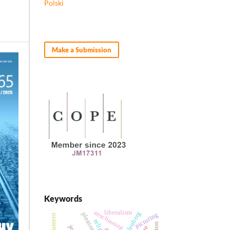
Polski
Make a Submission
Keywords
anschauung
liberalism
schellenberg
picturing
pleasure
religion