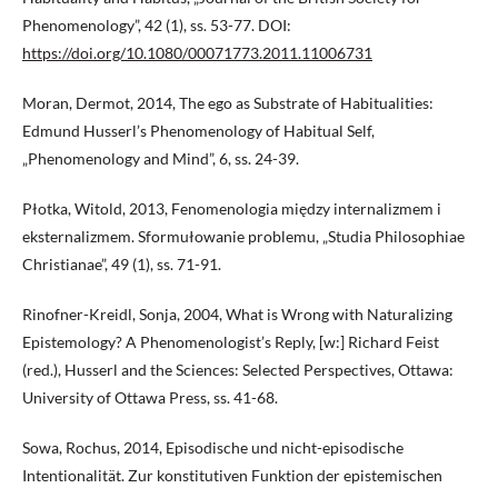
Phenomenology”, 42 (1), ss. 53-77. DOI:
https://doi.org/10.1080/00071773.2011.11006731
Moran, Dermot, 2014, The ego as Substrate of Habitualities:
Edmund Husserl’s Phenomenology of Habitual Self,
„Phenomenology and Mind”, 6, ss. 24-39.
Płotka, Witold, 2013, Fenomenologia między internalizmem i
eksternalizmem. Sformułowanie problemu, „Studia Philosophiae
Christianae”, 49 (1), ss. 71-91.
Rinofner-Kreidl, Sonja, 2004, What is Wrong with Naturalizing
Epistemology? A Phenomenologist’s Reply, [w:] Richard Feist
(red.), Husserl and the Sciences: Selected Perspectives, Ottawa:
University of Ottawa Press, ss. 41-68.
Sowa, Rochus, 2014, Episodische und nicht-episodische
Intentionalität. Zur konstitutiven Funktion der epistemischen