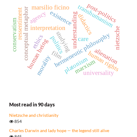
post-politics
transhumanism
marsilio ficino
conceptual metaphor
ressentiment
existence
agency
understanding
didactics
conservatism
interpretation
nietzsche
studying
hermeneutic philosophy
ethics
politics
care
human being
alienation
film
human rights
morality
platonism
marxism
universality
Most read in 90 days
Nietzsche and christianity
854
Charles Darwin and lady hope — the legend still alive
845