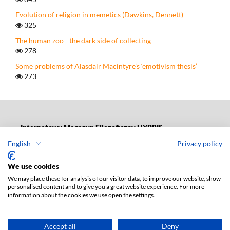
Evolution of religion in memetics (Dawkins, Dennett)
325
The human zoo - the dark side of collecting
278
Some problems of Alasdair Macintyre’s ‘emotivism thesis’
273
Internetowy Magazyn Filozoficzny HYBRIS
e-ISSN: 1689-4286
English
Privacy policy
Publisher
:
Lodz University Press
ul. Jana Matejki 34 A., postal code: 90-237, town: Łódź
We use cookies
Tel.: 42 235 01 65, fax: 42 66 55 86
We may place these for analysis of our visitor data, to improve our website, show
Publisher's office:
journals@uni.lodz.pl
personalised content and to give you a great website experience. For more
information about the cookies we use open the settings.
Accept all
Deny