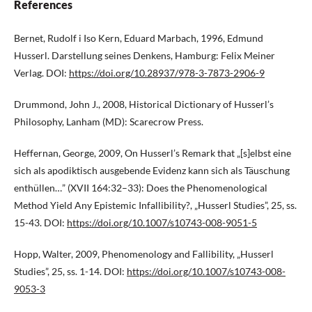
References
Bernet, Rudolf i Iso Kern, Eduard Marbach, 1996, Edmund
Husserl. Darstellung seines Denkens, Hamburg: Felix Meiner
Verlag. DOI:
https://doi.org/10.28937/978-3-7873-2906-9
Drummond, John J., 2008, Historical Dictionary of Husserl’s
Philosophy, Lanham (MD): Scarecrow Press.
Heffernan, George, 2009, On Husserl’s Remark that „[s]elbst eine
sich als apodiktisch ausgebende Evidenz kann sich als Täuschung
enthüllen…” (XVII 164:32–33): Does the Phenomenological
Method Yield Any Epistemic Infallibility?, „Husserl Studies”, 25, ss.
15-43. DOI:
https://doi.org/10.1007/s10743-008-9051-5
Hopp, Walter, 2009, Phenomenology and Fallibility, „Husserl
Studies”, 25, ss. 1-14. DOI:
https://doi.org/10.1007/s10743-008-
9053-3