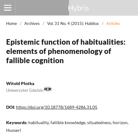
Hybris
Home
/
Archives
/
Vol. 31 No. 4 (2015): Habitus
/
Articles
Epistemic function of habitualities:
elements of phenomenology of
fallible cognition
Witold Płotka
Uniwersytet Gdański
DOI:
https://doi.org/10.18778/1689-4286.31.05
Keywords:
habituality, fallible knowledge, situatedness, horizon,
Husserl