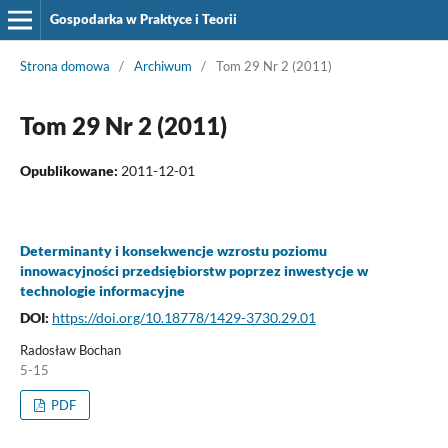
Gospodarka w Praktyce i Teorii
Strona domowa
/
Archiwum
/
Tom 29 Nr 2 (2011)
Tom 29 Nr 2 (2011)
Opublikowane:
2011-12-01
Determinanty i konsekwencje wzrostu poziomu
innowacyjności przedsiębiorstw poprzez inwestycje w
technologie informacyjne
DOI:
https://doi.org/10.18778/1429-3730.29.01
Radosław Bochan
5-15
PDF