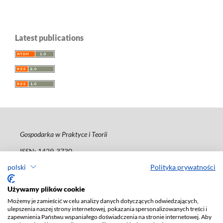
Latest publications
Gospodarka w Praktyce i Teorii
ISSN: 1429-3730
e-ISSN: 2450-095X
polski
Polityka prywatności
Deklaracja dostępności
Używamy plików cookie
Możemy je zamieścić w celu analizy danych dotyczących odwiedzających,
ulepszenia naszej strony internetowej, pokazania spersonalizowanych treści i
zapewnienia Państwu wspaniałego doświadczenia na stronie internetowej. Aby