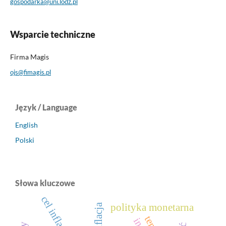
gospodarka@uni.lodz.pl
Wsparcie techniczne
Firma Magis
ojs@fimagis.pl
Język / Language
English
Polski
Słowa kluczowe
cel inflacyjny
inflacja
polityka monetarna