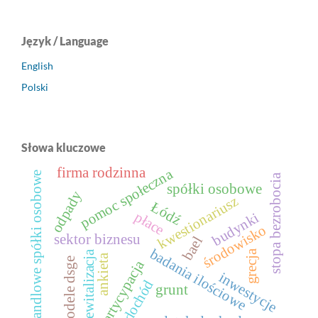
Język / Language
English
Polski
Słowa kluczowe
firma rodzinna
pomoc społeczna
handlowe spółki osobowe
stopa bezrobocia
spółki osobowe
odpady
kwestionariusz
Łódź
płace
budynki
środowisko
sektor biznesu
bael
badania ilościowe
grecja
rewitalizacja
ankieta
modele dsge
partycypacja
inwestycje
dochód
grunt