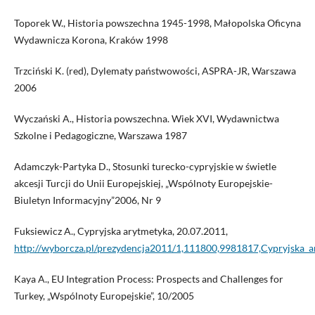
Toporek W., Historia powszechna 1945-1998, Małopolska Oficyna
Wydawnicza Korona, Kraków 1998
Trzciński K. (red), Dylematy państwowości, ASPRA-JR, Warszawa
2006
Wyczański A., Historia powszechna. Wiek XVI, Wydawnictwa
Szkolne i Pedagogiczne, Warszawa 1987
Adamczyk-Partyka D., Stosunki turecko-cypryjskie w świetle
akcesji Turcji do Unii Europejskiej, „Wspólnoty Europejskie-
Biuletyn Informacyjny”2006, Nr 9
Fuksiewicz A., Cypryjska arytmetyka, 20.07.2011,
http://wyborcza.pl/prezydencja2011/1,111800,9981817,Cypryjska_a
Kaya A., EU Integration Process: Prospects and Challenges for
Turkey, „Wspólnoty Europejskie”, 10/2005