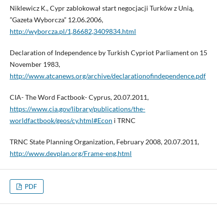
Niklewicz K., Cypr zablokował start negocjacji Turków z Unią,
”Gazeta Wyborcza” 12.06.2006,
http://wyborcza.pl/1,86682,3409834.html
Declaration of Independence by Turkish Cypriot Parliament on 15
November 1983,
http://www.atcanews.org/archive/declarationofindependence.pdf
CIA- The Word Factbook- Cyprus, 20.07.2011,
https://www.cia.gov/library/publications/the-
worldfactbook/geos/cy.html#Econ
i TRNC
TRNC State Planning Organization, February 2008, 20.07.2011,
http://www.devplan.org/Frame-eng.html
PDF