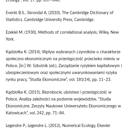
Ecology”, vol. 17, pp. 637–646.
Everitt B.S., Skrondal A. (2010), The Cambridge Dictionary of
Statistics, Cambridge University Press, Cambridge.
Ezekiel M. (1930), Methods of correlational analysis, Wiley, New
York.
Kądziołka K. (2014), Wpływ wybranych czynników o charakterze
społeczno‑ekonomicznym na przestępczość przeciwko mieniu w
Polsce, [in:] W. Szkutnik (ed.), Zarządzanie ryzykiem kapitałowym i
ubezpieczeniowym oraz społecznymi uwarunkowaniami ryzyka
rynku pracy, “Studia Ekonomiczne”, vol. 181(14), pp. 11–23.
Kądziołka K. (2015), Bezrobocie, ubóstwo i przestępczość w
Polsce. Analiza zależności na poziomie województw, “Studia
Ekonomiczne. Zeszyty Naukowe Uniwersytetu Ekonomicznego w
Katowicach”, vol. 242, pp. 71–84.
Legendre P., Legendre L. (2012), Numerical Ecology, Elsevier