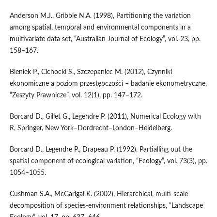
Anderson M.J., Gribble N.A. (1998), Partitioning the variation
among spatial, temporal and environmental components in a
multivariate data set, “Australian Journal of Ecology”, vol. 23, pp.
158–167.
Bieniek P., Cichocki S., Szczepaniec M. (2012), Czynniki
ekonomiczne a poziom przestępczości – badanie ekonometryczne,
“Zeszyty Prawnicze”, vol. 12(1), pp. 147–172.
Borcard D., Gillet G., Legendre P. (2011), Numerical Ecology with
R, Springer, New York–Dordrecht–London–Heidelberg.
Borcard D., Legendre P., Drapeau P. (1992), Partialling out the
spatial component of ecological variation, “Ecology”, vol. 73(3), pp.
1054–1055.
Cushman S.A., McGarigal K. (2002), Hierarchical, multi‑scale
decomposition of species‑environment relationships, “Landscape