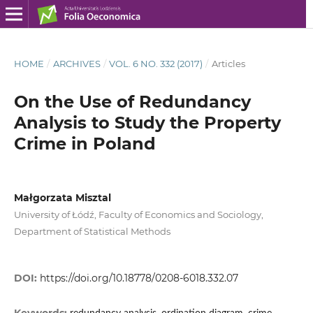
HOME
/
ARCHIVES
/
VOL. 6 NO. 332 (2017)
/
Articles
On the Use of Redundancy
Analysis to Study the Property
Crime in Poland
Małgorzata Misztal
University of Łódź, Faculty of Economics and Sociology,
Department of Statistical Methods
DOI:
https://doi.org/10.18778/0208-6018.332.07