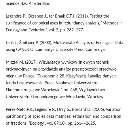
Science B.V., Amsterdam.
Legendre P., Oksanen J., ter Braak C.F.J. (2011), Testing the
significance of canonical axes in redundancy analysis, “Methods in
Ecology and Evolution”, vol. 2, pp. 269–277.
Lepš J., Šmilauer P. (2003), Multivariate Analysis of Ecological Data
using CANOCO, Cambridge University Press, Cambridge.
Misztal M. (2017), Wizualizacja wyników liniowych technik
ordynacyjnych na przykładzie analizy przestępczości przeciwko
mieniu w Polsce, “Taksonomia 28. Klasyfikacja i analiza danych –
teoria i zastosowania. Prace Naukowe Uniwersytetu
Ekonomicznego we Wrocławiu”, no. 468, Wydawnictwo
Uniwersytetu Ekonomicznego we Wrocławiu, Wrocław.
Peres‑Neto P.R., Legendre P., Dray S., Borcard D. (2006), Variation
partitioning of species data matrices: estimation and comparison
of fractions, “Ecology”, vol. 87(10), pp. 2614–2625.