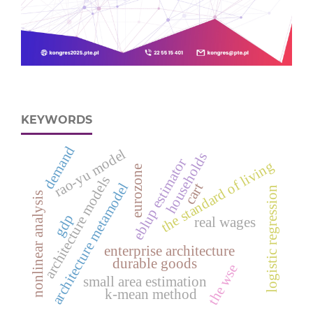
KEYWORDS
demand
rao-yu model
households
eblup estimator
the standard of living
eurozone
architecture models
architecture metamodel
cart
logistic regression
nonlinear analysis
gdp
real wages
enterprise architecture
durable goods
the wse
small area estimation
k-mean method