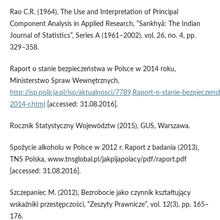
Rao C.R. (1964), The Use and Interpretation of Principal
Component Analysis in Applied Research, “Sankhyā: The Indian
Journal of Statistics”, Series A (1961–2002), vol. 26, no. 4, pp.
329–358.
Raport o stanie bezpieczeństwa w Polsce w 2014 roku,
Ministerstwo Spraw Wewnętrznych,
http://isp.policja.pl/isp/aktualnosci/7789,Raport‑o‑stanie‑bezpiecze
2014‑r.html
[accessed: 31.08.2016].
Rocznik Statystyczny Województw (2015), GUS, Warszawa.
Spożycie alkoholu w Polsce w 2012 r. Raport z badania (2013),
TNS Polska, www.tnsglobal.pl/jakpijapolacy/pdf/raport.pdf
[accessed: 31.08.2016].
Szczepaniec M. (2012), Bezrobocie jako czynnik kształtujący
wskaźniki przestępczości, “Zeszyty Prawnicze”, vol. 12(3), pp. 165–
176.