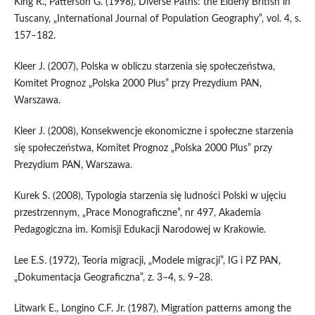
King R., Patterson G. (1998), Diverse Paths: the Elderly British in
Tuscany, „International Journal of Population Geography”, vol. 4, s.
157–182.
Kleer J. (2007), Polska w obliczu starzenia się społeczeństwa,
Komitet Prognoz „Polska 2000 Plus” przy Prezydium PAN,
Warszawa.
Kleer J. (2008), Konsekwencje ekonomiczne i społeczne starzenia
się społeczeństwa, Komitet Prognoz „Polska 2000 Plus” przy
Prezydium PAN, Warszawa.
Kurek S. (2008), Typologia starzenia się ludności Polski w ujęciu
przestrzennym, „Prace Monograficzne”, nr 497, Akademia
Pedagogiczna im. Komisji Edukacji Narodowej w Krakowie.
Lee E.S. (1972), Teoria migracji, „Modele migracji”, IG i PZ PAN,
„Dokumentacja Geograficzna”, z. 3–4, s. 9–28.
Litwark E., Longino C.F. Jr. (1987), Migration patterns among the