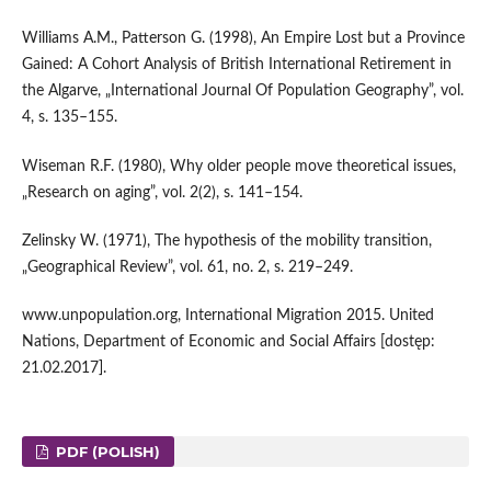
Williams A.M., Patterson G. (1998), An Empire Lost but a Province
Gained: A Cohort Analysis of British International Retirement in
the Algarve, „International Journal Of Population Geo­graphy”, vol.
4, s. 135–155.
Wiseman R.F. (1980), Why older people move theoretical issues,
„Research on aging”, vol. 2(2), s. 141–154.
Zelinsky W. (1971), The hypothesis of the mobility transition,
„Geographical Review”, vol. 61, no. 2, s. 219–249.
www.unpopulation.org, International Migration 2015. United
Nations, Department of Economic and Social Affairs [dostęp:
21.02.2017].
PDF (POLISH)