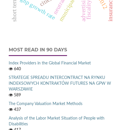
insurance system
municipal waste
advertising
cities
gnp growth rate
fiscality
MOST READ IN 90 DAYS
Index Providers in the Global Financial Market
640
STRATEGIE SPREADU INTERCONTRACT NA RYNKU
INDEKSOWYCH KONTRAKTÓW FUTURES NA GPW W
WARSZAWIE
589
The Company Valuation Market Methods
437
Analysis of the Labor Market Situation of People with
Disabilities
417