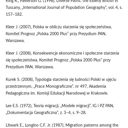
King R., Patterson G. (1998), Diverse Paths: the Elderly British in
Tuscany, „International Journal of Population Geography”, vol. 4, s.
157–182.
Kleer J. (2007), Polska w obliczu starzenia się społeczeństwa,
Komitet Prognoz „Polska 2000 Plus” przy Prezydium PAN,
Warszawa.
Kleer J. (2008), Konsekwencje ekonomiczne i społeczne starzenia
się społeczeństwa, Komitet Prognoz „Polska 2000 Plus” przy
Prezydium PAN, Warszawa.
Kurek S. (2008), Typologia starzenia się ludności Polski w ujęciu
przestrzennym, „Prace Monograficzne”, nr 497, Akademia
Pedagogiczna im. Komisji Edukacji Narodowej w Krakowie.
Lee E.S. (1972), Teoria migracji, „Modele migracji”, IG i PZ PAN,
„Dokumentacja Geograficzna”, z. 3–4, s. 9–28.
Litwark E., Longino C.F. Jr. (1987), Migration patterns among the