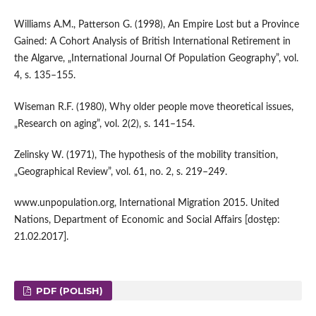
Williams A.M., Patterson G. (1998), An Empire Lost but a Province
Gained: A Cohort Analysis of British International Retirement in
the Algarve, „International Journal Of Population Geo­graphy”, vol.
4, s. 135–155.
Wiseman R.F. (1980), Why older people move theoretical issues,
„Research on aging”, vol. 2(2), s. 141–154.
Zelinsky W. (1971), The hypothesis of the mobility transition,
„Geographical Review”, vol. 61, no. 2, s. 219–249.
www.unpopulation.org, International Migration 2015. United
Nations, Department of Economic and Social Affairs [dostęp:
21.02.2017].
PDF (POLISH)