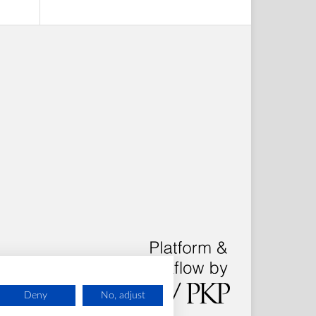
Deny
No, adjust