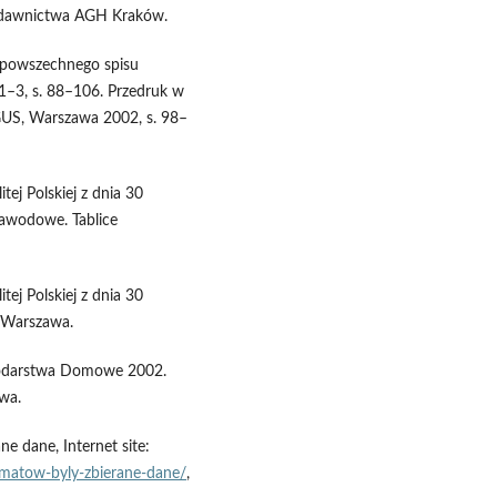
Wydawnictwa AGH Kraków.
o powszechnego spisu
. 1–3, s. 88–106. Przedruk w
 GUS, Warszawa 2002, s. 98–
ej Polskiej z dnia 30
zawodowe. Tablice
ej Polskiej z dnia 30
, Warszawa.
podarstwa Domowe 2002.
wa.
e dane, Internet site:
ematow-byly-zbierane-dane/
,