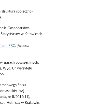
 struktura społeczno-
a.
udność Gospodarstwa
Statystyczny w Katowicach
&from=FBC
, [Access:
j w spisach powszechnych.
ce, Wyd. Uniwersytetu
66.
Narodowego Spisu
ne aspekty, [w:]
nia, nr II/2014(11),
iczo-Hutnicza w Krakowie.