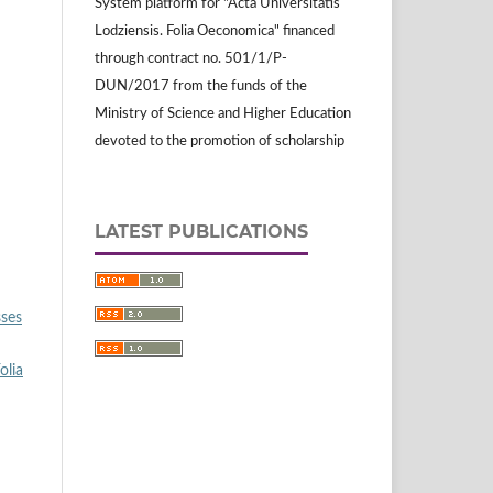
System platform for "Acta Universitatis
Lodziensis. Folia Oeconomica" financed
through contract no. 501/1/P-
DUN/2017 from the funds of the
Ministry of Science and Higher Education
devoted to the promotion of scholarship
LATEST PUBLICATIONS
sses
olia