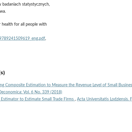
 badaniach statystycznych,
awa.
health for all people with
1/9789241509619_eng.pdf
,
s)
ing Composite Estimation to Measure the Revenue Level of Small Busine
a Oeconomica: Vol. 6 No. 339 (2018)
Estimator to Estimate Small Trade Firms
,
Acta Universitatis Lodziensis. F