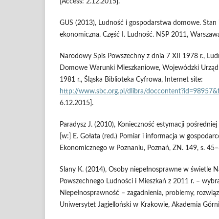
[Access: 2.12.2015].
GUS (2013), Ludność i gospodarstwa domowe. Stan i
ekonomiczna. Część I. Ludność. NSP 2011, Warszaw
Narodowy Spis Powszechny z dnia 7 XII 1978 r., L
Domowe Warunki Mieszkaniowe, Wojewódzki Urząd 
1981 r., Śląska Biblioteka Cyfrowa, Internet site:
http://www.sbc.org.pl/dlibra/doccontent?id=98957
6.12.2015].
Paradysz J. (2010), Konieczność estymacji pośrednie
[w:] E. Gołata (red.) Pomiar i informacja w gospodar
Ekonomicznego w Poznaniu, Poznań, ZN. 149, s. 45–
Slany K. (2014), Osoby niepełnosprawne w świetle 
Powszechnego Ludności i Mieszkań z 2011 r. – wybra
Niepełnosprawność – zagadnienia, problemy, rozwiąza
Uniwersytet Jagielloński w Krakowie, Akademia Górn