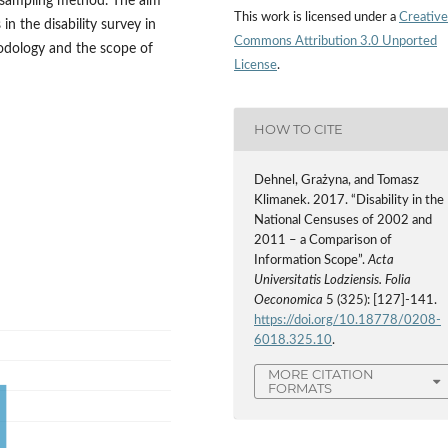
 sampling method. The aim
This work is licensed under a
Creative
in the disability survey in
Commons Attribution 3.0 Unported
dology and the scope of
License
.
HOW TO CITE
Dehnel, Grażyna, and Tomasz
Klimanek. 2017. “Disability in the
National Censuses of 2002 and
2011 – a Comparison of
Information Scope”.
Acta
Universitatis Lodziensis. Folia
Oeconomica
5 (325): [127]-141.
https://doi.org/10.18778/0208-
6018.325.10
.
MORE CITATION
FORMATS