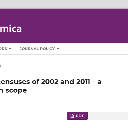
ORS
JOURNAL POLICY
s
 censuses of 2002 and 2011 – a
n scope
PDF