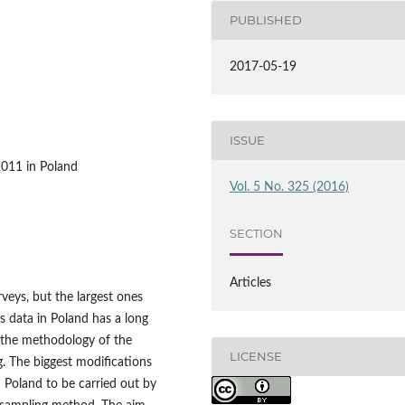
PUBLISHED
2017-05-19
ISSUE
2011 in Poland
Vol. 5 No. 325 (2016)
SECTION
Articles
rveys, but the largest ones
s data in Poland has a long
h the methodology of the
LICENSE
. The biggest modifications
 Poland to be carried out by