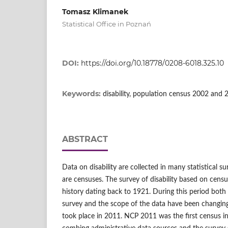
Tomasz Klimanek
Statistical Office in Poznań
DOI:
https://doi.org/10.18778/0208-6018.325.10
Keywords:
disability, population census 2002 and 
ABSTRACT
Data on disability are collected in many statistical su
are censuses. The survey of disability based on censu
history dating back to 1921. During this period bot
survey and the scope of the data have been changing
took place in 2011. NCP 2011 was the first census in