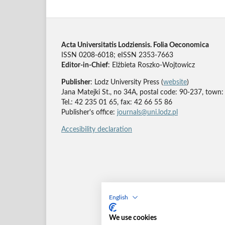
Acta Universitatis Lodziensis. Folia Oeconomica
ISSN 0208-6018; eISSN 2353-7663
Editor-in-Chief
: Elżbieta Roszko-Wojtowicz
Publisher
: Lodz University Press (
website
)
Jana Matejki St., no 34A, postal code: 90-237, town:
Tel.: 42 235 01 65, fax: 42 66 55 86
Publisher's office:
journals@uni.lodz.pl
Accesibility declaration
English
We use cookies