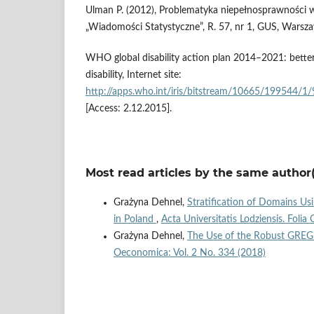
Ulman P. (2012), Problematyka niepełnosprawności w
„Wiadomości Statystyczne”, R. 57, nr 1, GUS, Warsz
WHO global disability action plan 2014–2021: better 
disability, Internet site:
http://apps.who.int/iris/bitstream/10665/199544/
[Access: 2.12.2015].
Most read articles by the same author(
Grażyna Dehnel,
Stratification of Domains Us
in Poland
,
Acta Universitatis Lodziensis. Foli
Grażyna Dehnel,
The Use of the Robust GREG 
Oeconomica: Vol. 2 No. 334 (2018)