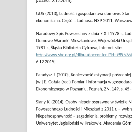
[Access: 2.12.2015].
GUS (2013), Ludność i gospodarstwa domowe. Stan i
ekonomiczna. Część I. Ludność. NSP 2011, Warszaw
Narodowy Spis Powszechny z dnia 7 XII 1978 r., L
Domowe Warunki Mieszkaniowe, Wojewódzki Urząd 
1981 r., Śląska Biblioteka Cyfrowa, Internet site:
http://www.sbc.org.pl/dlibra/doccontent?id=98957
6.12.2015].
Paradysz J. (2010), Konieczność estymacji pośrednie
[w:] E. Gołata (red.) Pomiar i informacja w gospodar
Ekonomicznego w Poznaniu, Poznań, ZN. 149, s. 45–
Slany K. (2014), Osoby niepełnosprawne w świetle 
Powszechnego Ludności i Mieszkań z 2011 r. – wybra
Niepełnosprawność – zagadnienia, problemy, rozwiąza
Uniwersytet Jagielloński w Krakowie, Akademia Górn