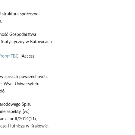
 struktura społeczno-
a.
udność Gospodarstwa
Statystyczny w Katowicach
&from=FBC
, [Access:
j w spisach powszechnych.
ce, Wyd. Uniwersytetu
66.
Narodowego Spisu
ne aspekty, [w:]
nia, nr II/2014(11),
iczo-Hutnicza w Krakowie.