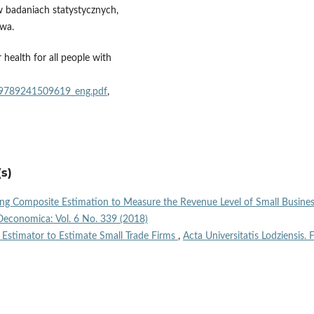
 badaniach statystycznych,
awa.
health for all people with
1/9789241509619_eng.pdf
,
s)
ing Composite Estimation to Measure the Revenue Level of Small Busine
a Oeconomica: Vol. 6 No. 339 (2018)
Estimator to Estimate Small Trade Firms
,
Acta Universitatis Lodziensis. F