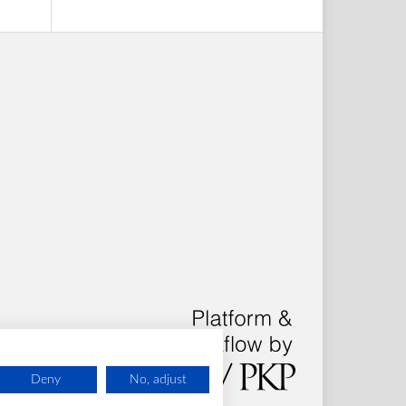
Deny
No, adjust