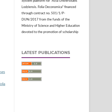
System platform for "Acta Universitatis
Lodziensis. Folia Oeconomica" financed
through contract no. 501/1/P-
DUN/2017 from the funds of the
Ministry of Science and Higher Education
devoted to the promotion of scholarship
LATEST PUBLICATIONS
sses
olia