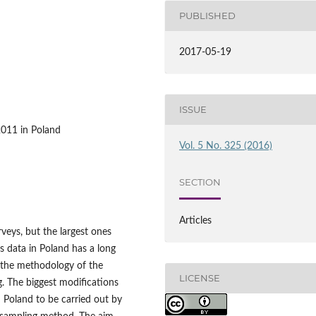
PUBLISHED
2017-05-19
ISSUE
2011 in Poland
Vol. 5 No. 325 (2016)
SECTION
Articles
rveys, but the largest ones
s data in Poland has a long
h the methodology of the
LICENSE
. The biggest modifications
 Poland to be carried out by