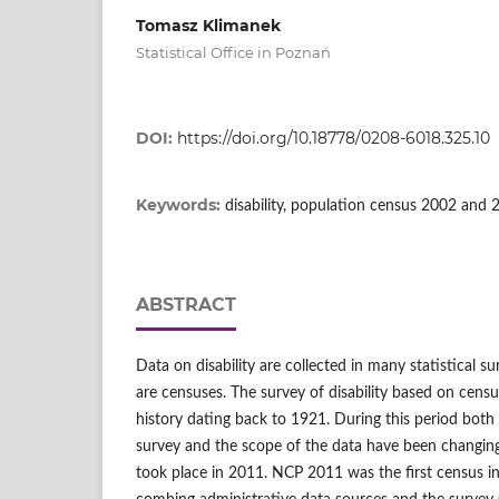
Tomasz Klimanek
Statistical Office in Poznań
DOI:
https://doi.org/10.18778/0208-6018.325.10
Keywords:
disability, population census 2002 and 
ABSTRACT
Data on disability are collected in many statistical su
are censuses. The survey of disability based on censu
history dating back to 1921. During this period bot
survey and the scope of the data have been changing
took place in 2011. NCP 2011 was the first census in