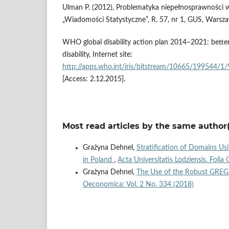
Ulman P. (2012), Problematyka niepełnosprawności w
„Wiadomości Statystyczne”, R. 57, nr 1, GUS, Warsz
WHO global disability action plan 2014–2021: better 
disability, Internet site:
http://apps.who.int/iris/bitstream/10665/199544/
[Access: 2.12.2015].
Most read articles by the same author(
Grażyna Dehnel,
Stratification of Domains Us
in Poland
,
Acta Universitatis Lodziensis. Foli
Grażyna Dehnel,
The Use of the Robust GREG 
Oeconomica: Vol. 2 No. 334 (2018)