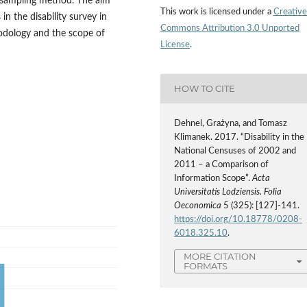
 sampling method. The aim
This work is licensed under a
Creative
in the disability survey in
Commons Attribution 3.0 Unported
dology and the scope of
License
.
HOW TO CITE
Dehnel, Grażyna, and Tomasz
Klimanek. 2017. “Disability in the
National Censuses of 2002 and
2011 – a Comparison of
Information Scope”.
Acta
Universitatis Lodziensis. Folia
Oeconomica
5 (325): [127]-141.
https://doi.org/10.18778/0208-
6018.325.10
.
MORE CITATION
FORMATS