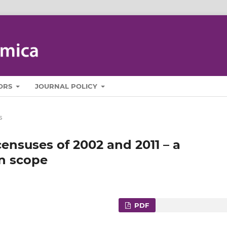
ORS
JOURNAL POLICY
s
 censuses of 2002 and 2011 – a
n scope
PDF