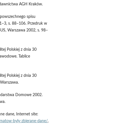
Wydawnictwa AGH Kraków.
o powszechnego spisu
. 1–3, s. 88–106. Przedruk w
 GUS, Warszawa 2002, s. 98–
ej Polskiej z dnia 30
zawodowe. Tablice
ej Polskiej z dnia 30
, Warszawa.
podarstwa Domowe 2002.
wa.
e dane, Internet site:
ematow-byly-zbierane-dane/
,