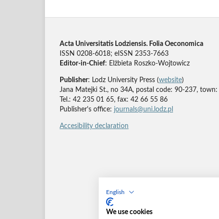
Acta Universitatis Lodziensis. Folia Oeconomica
ISSN 0208-6018; eISSN 2353-7663
Editor-in-Chief
: Elżbieta Roszko-Wojtowicz
Publisher
: Lodz University Press (
website
)
Jana Matejki St., no 34A, postal code: 90-237, town:
Tel.: 42 235 01 65, fax: 42 66 55 86
Publisher's office:
journals@uni.lodz.pl
Accesibility declaration
English
We use cookies