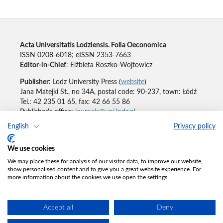
Acta Universitatis Lodziensis. Folia Oeconomica
ISSN 0208-6018; eISSN 2353-7663
Editor-in-Chief
: Elżbieta Roszko-Wojtowicz
Publisher
: Lodz University Press (
website
)
Jana Matejki St., no 34A, postal code: 90-237, town: Łódź
Tel.: 42 235 01 65, fax: 42 66 55 86
Publisher's office:
journals@uni.lodz.pl
English
Privacy policy
Accesibility declaration
We use cookies
We may place these for analysis of our visitor data, to improve our website,
show personalised content and to give you a great website experience. For
more information about the cookies we use open the settings.
Accept all
Deny