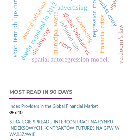
regression models
ageing
short term philips curve.
market entry
neutral inflation
deaths in poland in 2012
advertising
global imbalances
municipal waste
financial crisis
forecasting
inflation rate
verdoorn’s law
nie dotyczy
cities
spatial autoregression model.
MOST READ IN 90 DAYS
Index Providers in the Global Financial Market
640
STRATEGIE SPREADU INTERCONTRACT NA RYNKU
INDEKSOWYCH KONTRAKTÓW FUTURES NA GPW W
WARSZAWIE