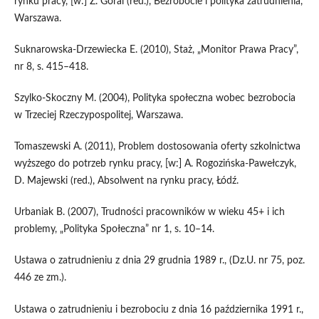
rynku pracy, [w:] Z. Góral (red.), Bezrobocie i polityka zatrudnienia,
Warszawa.
Suknarowska-Drzewiecka E. (2010), Staż, „Monitor Prawa Pracy”,
nr 8, s. 415–418.
Szylko-Skoczny M. (2004), Polityka społeczna wobec bezrobocia
w Trzeciej Rzeczypospolitej, Warszawa.
Tomaszewski A. (2011), Problem dostosowania oferty szkolnictwa
wyższego do potrzeb rynku pracy, [w:] A. Rogozińska-Pawełczyk,
D. Majewski (red.), Absolwent na rynku pracy, Łódź.
Urbaniak B. (2007), Trudności pracowników w wieku 45+ i ich
problemy, „Polityka Społeczna” nr 1, s. 10–14.
Ustawa o zatrudnieniu z dnia 29 grudnia 1989 r., (Dz.U. nr 75, poz.
446 ze zm.).
Ustawa o zatrudnieniu i bezrobociu z dnia 16 października 1991 r.,