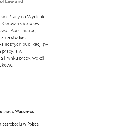
 of Law and
awa Pracy na Wydziale
. Kierownik Studiów
wa i Administracji
ca na studiach
 licznych publikacji (w
 pracy, a w
 i rynku pracy, wokół
aukowe.
ku pracy, Warszawa.
a bezrobociu w Polsce.