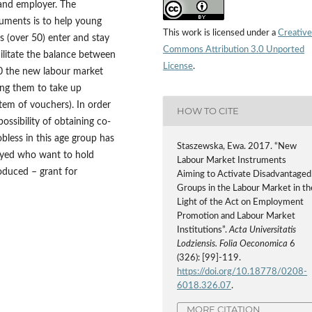
 and employer. The
uments is to help young
This work is licensed under a
Creative
s (over 50) enter and stay
Commons Attribution 3.0 Unported
ilitate the balance between
License
.
0 the new labour market
ing them to take up
stem of vouchers). In order
HOW TO CITE
ossibility of obtaining co-
less in this age group has
Staszewska, Ewa. 2017. “New
oyed who want to hold
Labour Market Instruments
oduced – grant for
Aiming to Activate Disadvantaged
Groups in the Labour Market in th
Light of the Act on Employment
Promotion and Labour Market
Institutions”.
Acta Universitatis
Lodziensis. Folia Oeconomica
6
(326): [99]-119.
https://doi.org/10.18778/0208-
6018.326.07
.
MORE CITATION