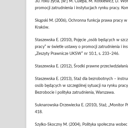
30. roku życia, [w:] M. Culepa, M. Rotkiewicz, D. Wo
promocji zatrudnienia i instytucjach rynku pracy. K
Skąpski M. (2006), Ochronna funkcja prawa pracy w
Kraków.
Staszewska E. (2010), Pojęcie „osób będących w szcze
pracy” w świetle ustawy o promocji zatrudnienia i ins
„Zeszyty Prawnicze UKSW” nr 10.1, s. 233–246.
Staszewska E. (2012), Środki prawne przeciwdziałan
Staszewska E. (2013), Staż dla bezrobotnych – inst
osób będących w szczególnej sytuacji na rynku pracy, [
Bezrobocie i polityka zatrudnienia, Warszawa.
Suknarowska-Drzewiecka E. (2010), Staż, „Monitor Pr
418.
Szylko-Skoczny M. (2004), Polityka społeczna wobec 