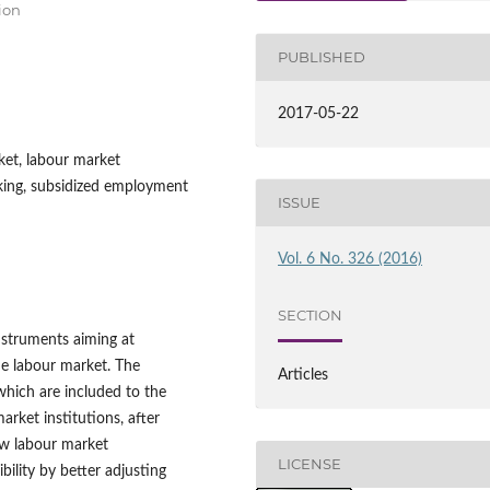
ion
PUBLISHED
2017-05-22
ket, labour market
rking, subsidized employment
ISSUE
Vol. 6 No. 326 (2016)
SECTION
nstruments aiming at
he labour market. The
Articles
hich are included to the
ket institutions, after
w labour market
LICENSE
bility by better adjusting