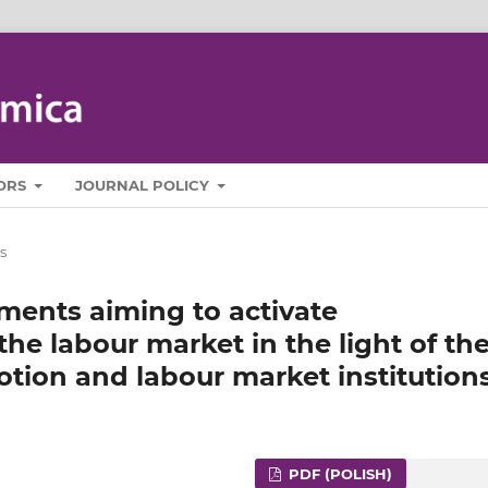
ORS
JOURNAL POLICY
s
ments aiming to activate
he labour market in the light of th
ion and labour market institution
PDF (POLISH)