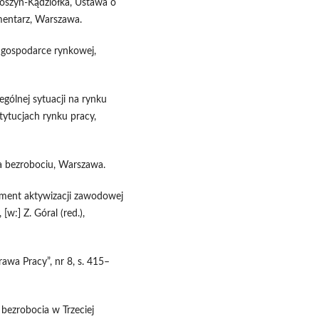
łoszyn-Kądziołka, Ustawa o
omentarz, Warszawa.
 gospodarce rynkowej,
gólnej sytuacji na rynku
tytucjach rynku pracy,
ia bezrobociu, Warszawa.
rument aktywizacji zawodowej
w:] Z. Góral (red.),
awa Pracy”, nr 8, s. 415–
bezrobocia w Trzeciej