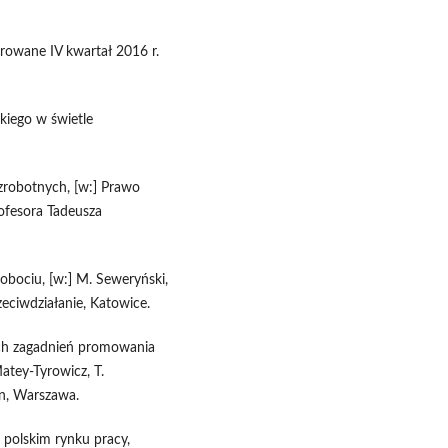
rowane IV kwartał 2016 r.
kiego w świetle
zrobotnych, [w:] Prawo
ofesora Tadeusza
obociu, [w:] M. Seweryński,
zeciwdziałanie, Katowice.
ych zagadnień promowania
Matey-Tyrowicz, T.
an, Warszawa.
polskim rynku pracy,