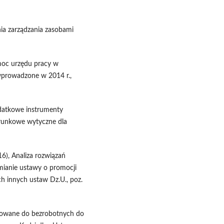
nia zarządzania zasobami
omoc urzędu pracy w
wprowadzone w 2014 r.,
odatkowe instrumenty
erunkowe wytyczne dla
16), Analiza rozwiązań
ianie ustawy o promocji
ch innych ustaw Dz.U., poz.
sowane do bezrobotnych do