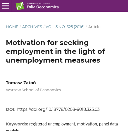
HOME
/
ARCHIVES
/
VOL. 5 NO. 325 (2016)
/
Articles
Motivation for seeking
employment in the light of
unemployment measures
Tomasz Zatoń
Warsaw School of Economics
DOI:
https://doi.org/10.18778/0208-6018.325.03
Keywords:
registered unemployment, motivation, panel data