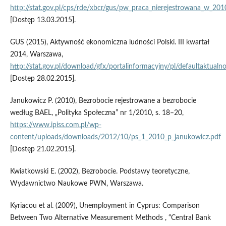
http://stat.gov.pl/cps/rde/xbcr/gus/pw_praca_nierejestrowana_w_201
[Dostęp 13.03.2015].
GUS (2015), Aktywność ekonomiczna ludności Polski. III kwartał
2014, Warszawa,
http://stat.gov.pl/download/gfx/portalinformacyjny/pl/defaultaktu
[Dostęp 28.02.2015].
Janukowicz P. (2010), Bezrobocie rejestrowane a bezrobocie
według BAEL, „Polityka Społeczna” nr 1/2010, s. 18–20,
https://www.ipiss.com.pl/wp-
content/uploads/downloads/2012/10/ps_1_2010_p_janukowicz.pdf
[Dostęp 21.02.2015].
Kwiatkowski E. (2002), Bezrobocie. Podstawy teoretyczne,
Wydawnictwo Naukowe PWN, Warszawa.
Kyriacou et al. (2009), Unemployment in Cyprus: Comparison
Between Two Alternative Measurement Methods , “Central Bank