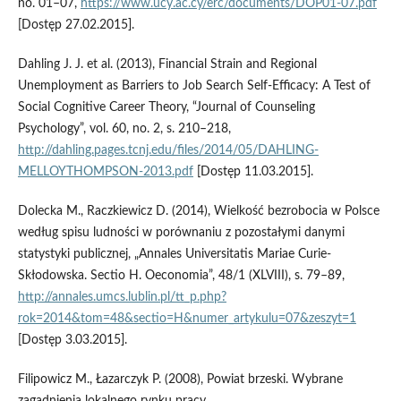
no. 01–07,
https://www.ucy.ac.cy/erc/documents/DOP01-07.pdf
[Dostęp 27.02.2015].
Dahling J. J. et al. (2013), Financial Strain and Regional
Unemployment as Barriers to Job Search Self-Efficacy: A Test of
Social Cognitive Career Theory, “Journal of Counseling
Psychology”, vol. 60, no. 2, s. 210–218,
http://dahling.pages.tcnj.edu/files/2014/05/DAHLING-
MELLOYTHOMPSON-2013.pdf
[Dostęp 11.03.2015].
Dolecka M., Raczkiewicz D. (2014), Wielkość bezrobocia w Polsce
według spisu ludności w porównaniu z pozostałymi danymi
statystyki publicznej, „Annales Universitatis Mariae Curie-
Skłodowska. Sectio H. Oeconomia”, 48/1 (XLVIII), s. 79–89,
http://annales.umcs.lublin.pl/tt_p.php?
rok=2014&tom=48&sectio=H&numer_artykulu=07&zeszyt=1
[Dostęp 3.03.2015].
Filipowicz M., Łazarczyk P. (2008), Powiat brzeski. Wybrane