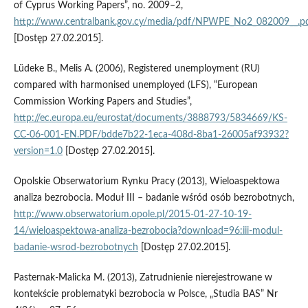
of Cyprus Working Papers”, no. 2009–2,
http://www.centralbank.gov.cy/media/pdf/NPWPE_No2_082009__.p
[Dostęp 27.02.2015].
Lüdeke B., Melis A. (2006), Registered unemployment (RU)
compared with harmonised unemployed (LFS), “European
Commission Working Papers and Studies”,
http://ec.europa.eu/eurostat/documents/3888793/5834669/KS-
CC-06-001-EN.PDF/bdde7b22-1eca-408d-8ba1-26005af93932?
version=1.0
[Dostęp 27.02.2015].
Opolskie Obserwatorium Rynku Pracy (2013), Wieloaspektowa
analiza bezrobocia. Moduł III – badanie wśród osób bezrobotnych,
http://www.obserwatorium.opole.pl/2015-01-27-10-19-
14/wieloaspektowa-analiza-bezrobocia?download=96:iii-modul-
badanie-wsrod-bezrobotnych
[Dostęp 27.02.2015].
Pasternak-Malicka M. (2013), Zatrudnienie nierejestrowane w
kontekście problematyki bezrobocia w Polsce, „Studia BAS” Nr