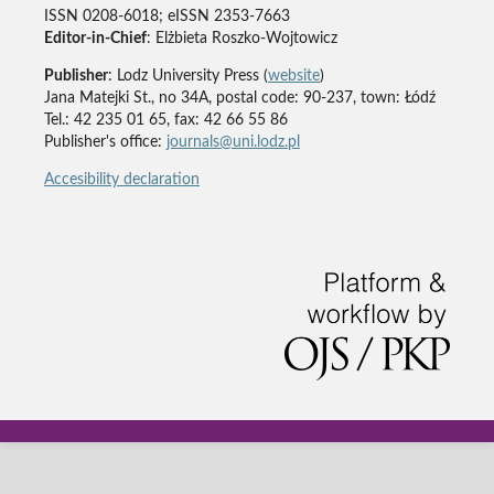
ISSN 0208-6018; eISSN 2353-7663
Editor-in-Chief
: Elżbieta Roszko-Wojtowicz
Publisher
: Lodz University Press (
website
)
Jana Matejki St., no 34A, postal code: 90-237, town: Łódź
Tel.: 42 235 01 65, fax: 42 66 55 86
Publisher's office:
journals@uni.lodz.pl
Accesibility declaration