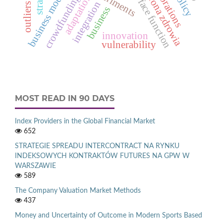
response surface function
corporations
ochrona zdrowia
business models
adaptation
crowdfunding
integration
outliers
business
innovation
vulnerability
MOST READ IN 90 DAYS
Index Providers in the Global Financial Market
652
STRATEGIE SPREADU INTERCONTRACT NA RYNKU
INDEKSOWYCH KONTRAKTÓW FUTURES NA GPW W
WARSZAWIE
589
The Company Valuation Market Methods
437
Money and Uncertainty of Outcome in Modern Sports Based