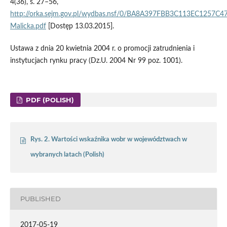
4(36), s. 27–56,
http://orka.sejm.gov.pl/wydbas.nsf/0/BA8A397FBB3C113EC1257C4
Malicka.pdf
[Dostęp 13.03.2015].
Ustawa z dnia 20 kwietnia 2004 r. o promocji zatrudnienia i
instytucjach rynku pracy (Dz.U. 2004 Nr 99 poz. 1001).
PDF (POLISH)
Rys. 2. Wartości wskaźnika wobr w województwach w
wybranych latach (Polish)
PUBLISHED
2017-05-19