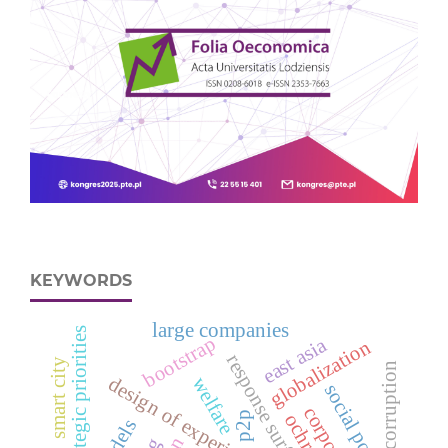
KEYWORDS
large companies
strategic priorities
bootstrap
east asia
globalization
smart city
corruption
design of experiments
welfare
social policy
p2p