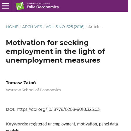
HOME
/
ARCHIVES
/
VOL. 5 NO. 325 (2016)
/
Articles
Motivation for seeking
employment in the light of
unemployment measures
Tomasz Zatoń
Warsaw School of Economics
DOI:
https://doi.org/10.18778/0208-6018.325.03
Keywords:
registered unemployment, motivation, panel data