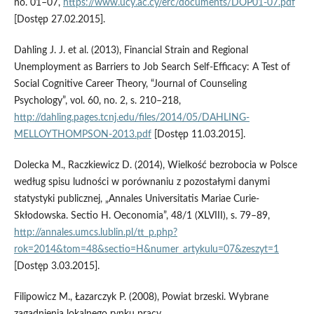
no. 01–07,
https://www.ucy.ac.cy/erc/documents/DOP01-07.pdf
[Dostęp 27.02.2015].
Dahling J. J. et al. (2013), Financial Strain and Regional
Unemployment as Barriers to Job Search Self-Efficacy: A Test of
Social Cognitive Career Theory, “Journal of Counseling
Psychology”, vol. 60, no. 2, s. 210–218,
http://dahling.pages.tcnj.edu/files/2014/05/DAHLING-
MELLOYTHOMPSON-2013.pdf
[Dostęp 11.03.2015].
Dolecka M., Raczkiewicz D. (2014), Wielkość bezrobocia w Polsce
według spisu ludności w porównaniu z pozostałymi danymi
statystyki publicznej, „Annales Universitatis Mariae Curie-
Skłodowska. Sectio H. Oeconomia”, 48/1 (XLVIII), s. 79–89,
http://annales.umcs.lublin.pl/tt_p.php?
rok=2014&tom=48&sectio=H&numer_artykulu=07&zeszyt=1
[Dostęp 3.03.2015].
Filipowicz M., Łazarczyk P. (2008), Powiat brzeski. Wybrane