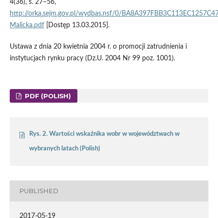
4(36), s. 27–56,
http://orka.sejm.gov.pl/wydbas.nsf/0/BA8A397FBB3C113EC1257C4
Malicka.pdf
[Dostęp 13.03.2015].
Ustawa z dnia 20 kwietnia 2004 r. o promocji zatrudnienia i
instytucjach rynku pracy (Dz.U. 2004 Nr 99 poz. 1001).
PDF (POLISH)
Rys. 2. Wartości wskaźnika wobr w województwach w
wybranych latach (Polish)
PUBLISHED
2017-05-19