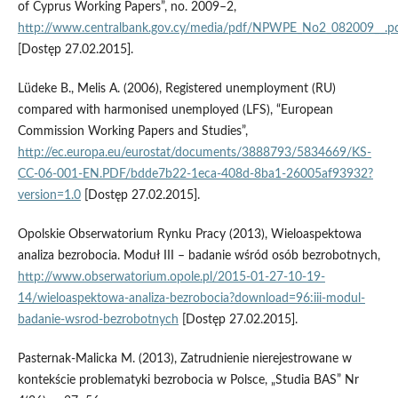
of Cyprus Working Papers”, no. 2009–2,
http://www.centralbank.gov.cy/media/pdf/NPWPE_No2_082009__.p
[Dostęp 27.02.2015].
Lüdeke B., Melis A. (2006), Registered unemployment (RU)
compared with harmonised unemployed (LFS), “European
Commission Working Papers and Studies”,
http://ec.europa.eu/eurostat/documents/3888793/5834669/KS-
CC-06-001-EN.PDF/bdde7b22-1eca-408d-8ba1-26005af93932?
version=1.0
[Dostęp 27.02.2015].
Opolskie Obserwatorium Rynku Pracy (2013), Wieloaspektowa
analiza bezrobocia. Moduł III – badanie wśród osób bezrobotnych,
http://www.obserwatorium.opole.pl/2015-01-27-10-19-
14/wieloaspektowa-analiza-bezrobocia?download=96:iii-modul-
badanie-wsrod-bezrobotnych
[Dostęp 27.02.2015].
Pasternak-Malicka M. (2013), Zatrudnienie nierejestrowane w
kontekście problematyki bezrobocia w Polsce, „Studia BAS” Nr