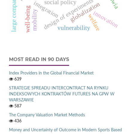
large companies
design of experiments
social policy
integration
globalization
well-being
mobility
innovation
welfare
vulnerability
MOST READ IN 90 DAYS
Index Providers in the Global Financial Market
639
STRATEGIE SPREADU INTERCONTRACT NA RYNKU
INDEKSOWYCH KONTRAKTÓW FUTURES NA GPW W
WARSZAWIE
587
The Company Valuation Market Methods
436
Money and Uncertainty of Outcome in Modern Sports Based