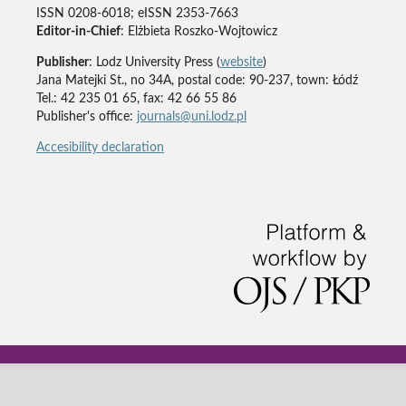
ISSN 0208-6018; eISSN 2353-7663
Editor-in-Chief
: Elżbieta Roszko-Wojtowicz
Publisher
: Lodz University Press (
website
)
Jana Matejki St., no 34A, postal code: 90-237, town: Łódź
Tel.: 42 235 01 65, fax: 42 66 55 86
Publisher's office:
journals@uni.lodz.pl
Accesibility declaration