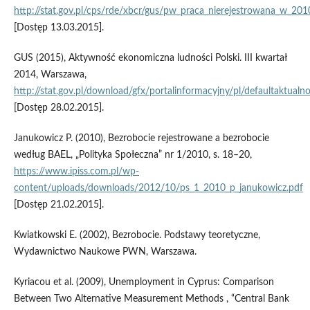
http://stat.gov.pl/cps/rde/xbcr/gus/pw_praca_nierejestrowana_w_201
[Dostęp 13.03.2015].
GUS (2015), Aktywność ekonomiczna ludności Polski. III kwartał
2014, Warszawa,
http://stat.gov.pl/download/gfx/portalinformacyjny/pl/defaultaktu
[Dostęp 28.02.2015].
Janukowicz P. (2010), Bezrobocie rejestrowane a bezrobocie
według BAEL, „Polityka Społeczna” nr 1/2010, s. 18–20,
https://www.ipiss.com.pl/wp-
content/uploads/downloads/2012/10/ps_1_2010_p_janukowicz.pdf
[Dostęp 21.02.2015].
Kwiatkowski E. (2002), Bezrobocie. Podstawy teoretyczne,
Wydawnictwo Naukowe PWN, Warszawa.
Kyriacou et al. (2009), Unemployment in Cyprus: Comparison
Between Two Alternative Measurement Methods , “Central Bank