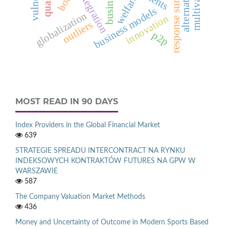
business
integration
welfare
business models
globalization
innovation
outliers
p2p
MOST READ IN 90 DAYS
Index Providers in the Global Financial Market
639
STRATEGIE SPREADU INTERCONTRACT NA RYNKU
INDEKSOWYCH KONTRAKTÓW FUTURES NA GPW W
WARSZAWIE
587
The Company Valuation Market Methods
436
Money and Uncertainty of Outcome in Modern Sports Based