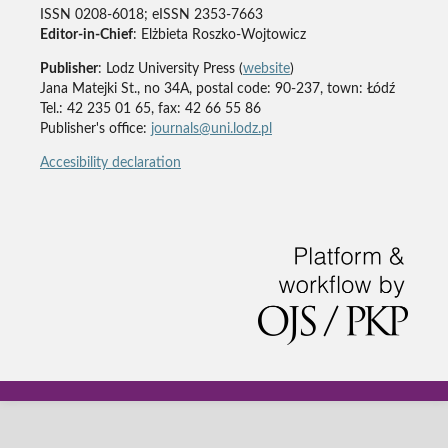
ISSN 0208-6018; eISSN 2353-7663
Editor-in-Chief
: Elżbieta Roszko-Wojtowicz
Publisher
: Lodz University Press (
website
)
Jana Matejki St., no 34A, postal code: 90-237, town: Łódź
Tel.: 42 235 01 65, fax: 42 66 55 86
Publisher's office:
journals@uni.lodz.pl
Accesibility declaration