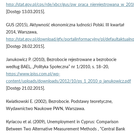
http://stat.gov.pl/cps/rde/xbcr/gus/pw_praca_nierejestrowana_w_201
[Dostęp 13.03.2015].
GUS (2015), Aktywność ekonomiczna ludności Polski. III kwartał
2014, Warszawa,
http://stat.gov.pl/download/gfx/portalinformacyjny/pl/defaultaktu
[Dostęp 28.02.2015].
Janukowicz P. (2010), Bezrobocie rejestrowane a bezrobocie
według BAEL, „Polityka Społeczna” nr 1/2010, s. 18–20,
https://www.ipiss.com.pl/wp-
content/uploads/downloads/2012/10/ps_1_2010_p_janukowicz.pdf
[Dostęp 21.02.2015].
Kwiatkowski E. (2002), Bezrobocie. Podstawy teoretyczne,
Wydawnictwo Naukowe PWN, Warszawa.
Kyriacou et al. (2009), Unemployment in Cyprus: Comparison
Between Two Alternative Measurement Methods , “Central Bank