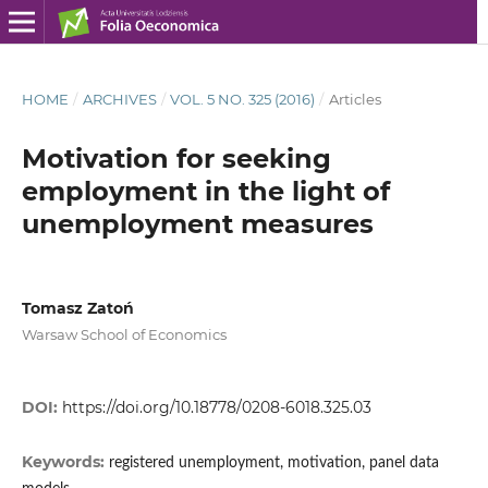
HOME
/
ARCHIVES
/
VOL. 5 NO. 325 (2016)
/
Articles
Motivation for seeking
employment in the light of
unemployment measures
Tomasz Zatoń
Warsaw School of Economics
DOI:
https://doi.org/10.18778/0208-6018.325.03
Keywords:
registered unemployment, motivation, panel data