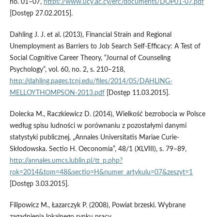
no. 01–07,
https://www.ucy.ac.cy/erc/documents/DOP01-07.pdf
[Dostęp 27.02.2015].
Dahling J. J. et al. (2013), Financial Strain and Regional
Unemployment as Barriers to Job Search Self-Efficacy: A Test of
Social Cognitive Career Theory, “Journal of Counseling
Psychology”, vol. 60, no. 2, s. 210–218,
http://dahling.pages.tcnj.edu/files/2014/05/DAHLING-
MELLOYTHOMPSON-2013.pdf
[Dostęp 11.03.2015].
Dolecka M., Raczkiewicz D. (2014), Wielkość bezrobocia w Polsce
według spisu ludności w porównaniu z pozostałymi danymi
statystyki publicznej, „Annales Universitatis Mariae Curie-
Skłodowska. Sectio H. Oeconomia”, 48/1 (XLVIII), s. 79–89,
http://annales.umcs.lublin.pl/tt_p.php?
rok=2014&tom=48&sectio=H&numer_artykulu=07&zeszyt=1
[Dostęp 3.03.2015].
Filipowicz M., Łazarczyk P. (2008), Powiat brzeski. Wybrane