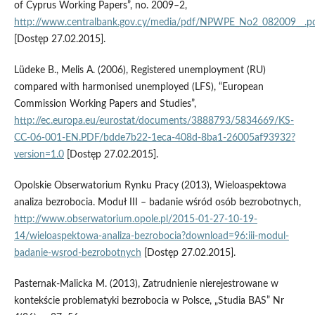
of Cyprus Working Papers”, no. 2009–2,
http://www.centralbank.gov.cy/media/pdf/NPWPE_No2_082009__.p
[Dostęp 27.02.2015].
Lüdeke B., Melis A. (2006), Registered unemployment (RU)
compared with harmonised unemployed (LFS), “European
Commission Working Papers and Studies”,
http://ec.europa.eu/eurostat/documents/3888793/5834669/KS-
CC-06-001-EN.PDF/bdde7b22-1eca-408d-8ba1-26005af93932?
version=1.0
[Dostęp 27.02.2015].
Opolskie Obserwatorium Rynku Pracy (2013), Wieloaspektowa
analiza bezrobocia. Moduł III – badanie wśród osób bezrobotnych,
http://www.obserwatorium.opole.pl/2015-01-27-10-19-
14/wieloaspektowa-analiza-bezrobocia?download=96:iii-modul-
badanie-wsrod-bezrobotnych
[Dostęp 27.02.2015].
Pasternak-Malicka M. (2013), Zatrudnienie nierejestrowane w
kontekście problematyki bezrobocia w Polsce, „Studia BAS” Nr