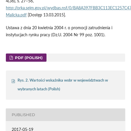
4(36), s. 27–56,
http://orka.sejm.gov.pl/wydbas.nsf/0/BA8A397FBB3C113EC1257C4
Malicka.pdf
[Dostęp 13.03.2015].
Ustawa z dnia 20 kwietnia 2004 r. o promocji zatrudnienia i
instytucjach rynku pracy (Dz.U. 2004 Nr 99 poz. 1001).
PDF (POLISH)
Rys. 2. Wartości wskaźnika wobr w województwach w
wybranych latach (Polish)
PUBLISHED
2017-05-19