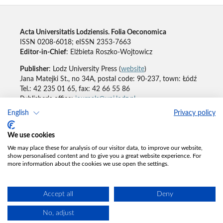
Acta Universitatis Lodziensis. Folia Oeconomica
ISSN 0208-6018; eISSN 2353-7663
Editor-in-Chief
: Elżbieta Roszko-Wojtowicz
Publisher
: Lodz University Press (
website
)
Jana Matejki St., no 34A, postal code: 90-237, town: Łódź
Tel.: 42 235 01 65, fax: 42 66 55 86
Publisher's office:
journals@uni.lodz.pl
English
Privacy policy
Accesibility declaration
We use cookies
We may place these for analysis of our visitor data, to improve our website,
show personalised content and to give you a great website experience. For
more information about the cookies we use open the settings.
Accept all
Deny
No, adjust