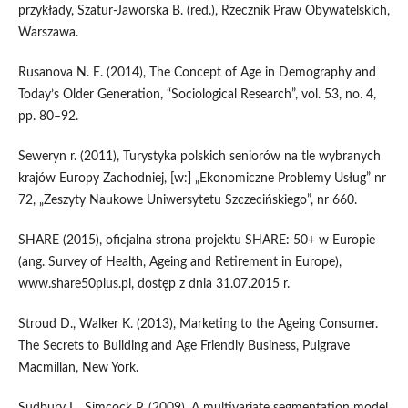
przykłady, Szatur-Jaworska B. (red.), Rzecznik Praw Obywatelskich,
Warszawa.
Rusanova N. E. (2014), The Concept of Age in Demography and
Today’s Older Generation, “Sociological Research”, vol. 53, no. 4,
pp. 80–92.
Seweryn r. (2011), Turystyka polskich seniorów na tle wybranych
krajów Europy Zachodniej, [w:] „Ekonomiczne Problemy Usług” nr
72, „Zeszyty Naukowe Uniwersytetu Szczecińskiego”, nr 660.
SHARE (2015), oficjalna strona projektu SHARE: 50+ w Europie
(ang. Survey of Health, Ageing and Retirement in Europe),
www.share50plus.pl, dostęp z dnia 31.07.2015 r.
Stroud D., Walker K. (2013), Marketing to the Ageing Consumer.
The Secrets to Building and Age Friendly Business, Pulgrave
Macmillan, New York.
Sudbury L., Simcock P. (2009), A multivariate segmentation model