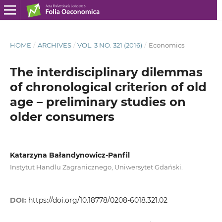
HOME
/
ARCHIVES
/
VOL. 3 NO. 321 (2016)
/
Economics
The interdisciplinary dilemmas
of chronological criterion of old
age – preliminary studies on
older consumers
Katarzyna Bałandynowicz-Panfil
Instytut Handlu Zagranicznego, Uniwersytet Gdański.
DOI:
https://doi.org/10.18778/0208-6018.321.02