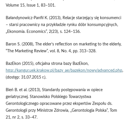
Volume 15, Issue 1, 83–101.
Bałandynowicz-Panfil K. (2013), Relacje starzejący się konsumenci
– starsi pracownicy na przykładzie rynku dóbr konsumpcyjnych,
„Ekonomia. Economics”, 2(23), s. 124–136.
Baron S. (2008), The elder’s reflection on marketing to the elderly,
“The Marketing Review”, vol. 8, No. 4, pp. 313–328.
BazEkon (2015), oficjalna strona bazy BazEkon,
http://kangur.uek.krakow.pl/bazy_ae/bazekon/nowy/advanced.php
,
(dostęp: 31.07.2015 r.).
Bień B. et al. (2013), Standardy postępowania w opiece
geriatrycznej. Stanowisko Polskiego Towarzystwa
Gerontologicznego opracowane przez ekspertów Zespołu ds.
Gerontologii przy Ministrze Zdrowia, „Gerontologia Polska”, Tom
21, nr 2, s. 33–47.