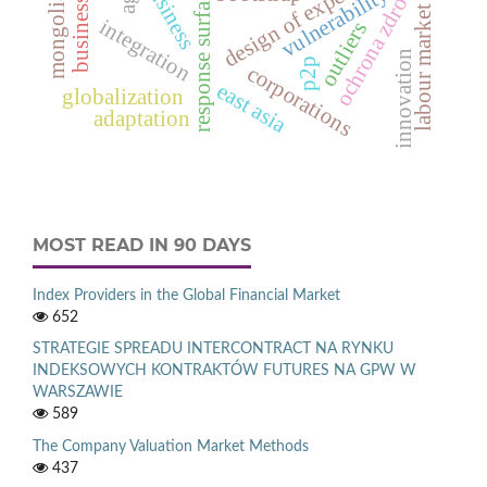
response surface function
design of experiments
ochrona zdrowia
business
vulnerability
mongolia
labour market
integration
outliers
innovation
p2p
corporations
east asia
globalization
adaptation
MOST READ IN 90 DAYS
Index Providers in the Global Financial Market
652
STRATEGIE SPREADU INTERCONTRACT NA RYNKU
INDEKSOWYCH KONTRAKTÓW FUTURES NA GPW W
WARSZAWIE
589
The Company Valuation Market Methods
437