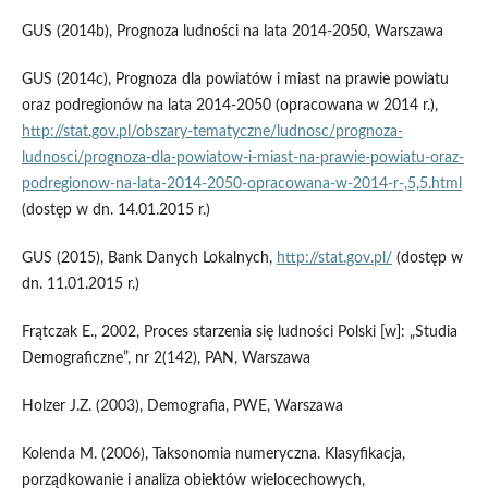
GUS (2014b), Prognoza ludności na lata 2014-2050, Warszawa
GUS (2014c), Prognoza dla powiatów i miast na prawie powiatu
oraz podregionów na lata 2014-2050 (opracowana w 2014 r.),
http://stat.gov.pl/obszary-tematyczne/ludnosc/prognoza-
ludnosci/prognoza-dla-powiatow-i-miast-na-prawie-powiatu-oraz-
podregionow-na-lata-2014-2050-opracowana-w-2014-r-,5,5.html
(dostęp w dn. 14.01.2015 r.)
GUS (2015), Bank Danych Lokalnych,
http://stat.gov.pl/
(dostęp w
dn. 11.01.2015 r.)
Frątczak E., 2002, Proces starzenia się ludności Polski [w]: „Studia
Demograficzne”, nr 2(142), PAN, Warszawa
Holzer J.Z. (2003), Demografia, PWE, Warszawa
Kolenda M. (2006), Taksonomia numeryczna. Klasyfikacja,
porządkowanie i analiza obiektów wielocechowych,