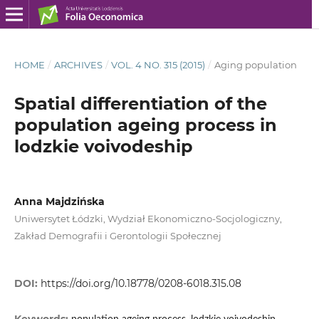
HOME
/
ARCHIVES
/
VOL. 4 NO. 315 (2015)
/
Aging population
Spatial differentiation of the
population ageing process in
lodzkie voivodeship
Anna Majdzińska
Uniwersytet Łódzki, Wydział Ekonomiczno-Socjologiczny,
Zakład Demografii i Gerontologii Społecznej
DOI:
https://doi.org/10.18778/0208-6018.315.08