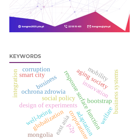
KEYWORDS
mobility
corruption
aging society
integration
response surface function
business systems
smart city
business
innovation
ochrona zdrowia
social policy
bootstrap
design of experiments
welfare
well-being
globalization
corporations
adaptation
east asia
p2p
mongolia