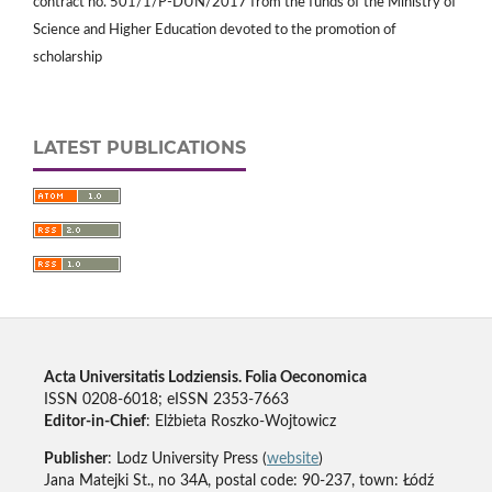
contract no. 501/1/P-DUN/2017 from the funds of the Ministry of
Science and Higher Education devoted to the promotion of
scholarship
LATEST PUBLICATIONS
Acta Universitatis Lodziensis. Folia Oeconomica
ISSN 0208-6018; eISSN 2353-7663
Editor-in-Chief
: Elżbieta Roszko-Wojtowicz
Publisher
: Lodz University Press (
website
)
Jana Matejki St., no 34A, postal code: 90-237, town: Łódź