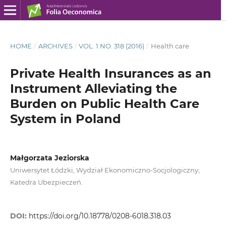
HOME
/
ARCHIVES
/
VOL. 1 NO. 318 (2016)
/
Health care
Private Health Insurances as an
Instrument Alleviating the
Burden on Public Health Care
System in Poland
Małgorzata Jeziorska
Uniwersytet Łódzki, Wydział Ekonomiczno-Socjologiczny,
Katedra Ubezpieczeń.
DOI:
https://doi.org/10.18778/0208-6018.318.03