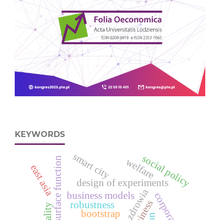
KEYWORDS
smart city
social policy
response surface function
welfare
east asia
design of experiments
ochrona zdrowia
business models
corporations
business
robustness
bootstrap