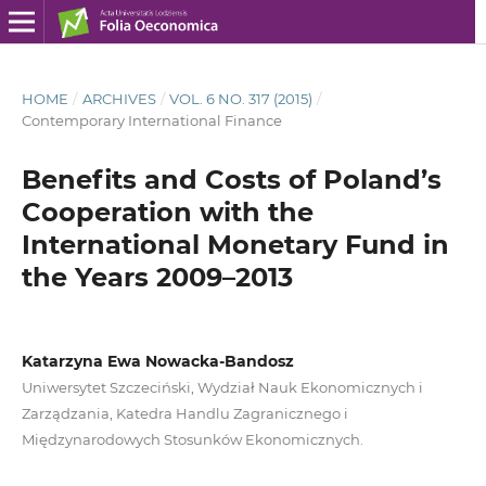
HOME
/
ARCHIVES
/
VOL. 6 NO. 317 (2015)
/
Contemporary International Finance
Benefits and Costs of Poland’s
Cooperation with the
International Monetary Fund in
the Years 2009–2013
Katarzyna Ewa Nowacka-Bandosz
Uniwersytet Szczeciński, Wydział Nauk Ekonomicznych i
Zarządzania, Katedra Handlu Zagranicznego i
Międzynarodowych Stosunków Ekonomicznych.