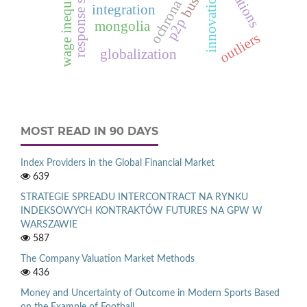
wage inequality
innovation
integration
p2p
mongolia
outliers
globalization
MOST READ IN 90 DAYS
Index Providers in the Global Financial Market
639
STRATEGIE SPREADU INTERCONTRACT NA RYNKU
INDEKSOWYCH KONTRAKTÓW FUTURES NA GPW W
WARSZAWIE
587
The Company Valuation Market Methods
436
Money and Uncertainty of Outcome in Modern Sports Based
on the Example of Football