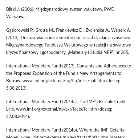
Bilski J. (2006), Międzynarodowy system walutowy, PWE,
Warszawa.
Gąsiorowski P., Grotte M., Frankiewicz D., Życieńska A., Walasik A.
(2013), Dostosowania instrumentarium, zasad działania i zasobów
Międzynarodowego Funduszu Walutowego w reakcji na światowy
kryzys finansowy i gospodarczy, „Materiały i Studia NBP”, nr 285.
International Monetary Fund (2013), Consents and Adherences to
the Proposed Expansion of the Fund’s New Arrangements to
Borrow, www.imf.org/external/np/fin/misc/nab.htm (dostęp:
5.08.2013).
International Monetary Fund (2014a), The IMF’s Flexible Credit
Line, www.imf.org/external/np/exr/facts/fcl.htm (dostęp:
22.08.2014).
International Monetary Fund (2014b), Where the IMF Gets Its
Money, www.imf.org/external/np/exr/facts/finfac.htm (dostęp: