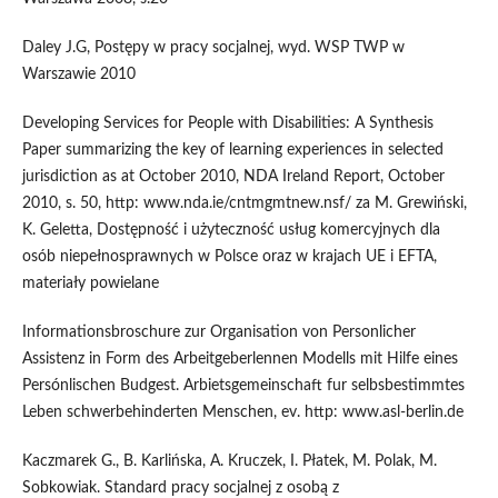
Daley J.G, Postępy w pracy socjalnej, wyd. WSP TWP w
Warszawie 2010
Developing Services for People with Disabilities: A Synthesis
Paper summarizing the key of learning experiences in selected
jurisdiction as at October 2010, NDA Ireland Report, October
2010, s. 50, http: www.nda.ie/cntmgmtnew.nsf/ za M. Grewiński,
K. Geletta, Dostępność i użyteczność usług komercyjnych dla
osób niepełnosprawnych w Polsce oraz w krajach UE i EFTA,
materiały powielane
Informationsbroschure zur Organisation von Personlicher
Assistenz in Form des Arbeitgeberlennen Modells mit Hilfe eines
Persónlischen Budgest. Arbietsgemeinschaft fur selbsbestimmtes
Leben schwerbehinderten Menschen, ev. http: www.asl-berlin.de
Kaczmarek G., B. Karlińska, A. Kruczek, I. Płatek, M. Polak, M.
Sobkowiak. Standard pracy socjalnej z osobą z