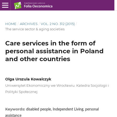
HOME
/
ARCHIVES
/
VOL. 2 NO. 312 (2015)
/
The service sector & aging societies
Care services in the form of
personal assistance in Poland
and other countries
Olga Urszula Kowalczyk
Uniwersytet Ekonomiczny we Wrocławiu. Katedra Socjologii i
Polityki Społecznej
Keywords:
disabled people, Independent Living, personal
assistance