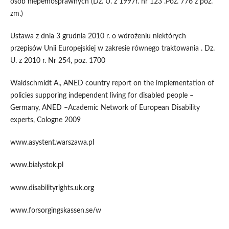
osób niepełnosprawnych (Dz. U. z 1997r. nr 123 .Poz. 776 z póz.
zm.)
Ustawa z dnia 3 grudnia 2010 r. o wdrożeniu niektórych
przepisów Unii Europejskiej w zakresie równego traktowania . Dz.
U. z 2010 r. Nr 254, poz. 1700
Waldschmidt A., ANED country report on the implementation of
policies supporing independent living for disabled people –
Germany, ANED –Academic Network of European Disability
experts, Cologne 2009
www.asystent.warszawa.pl
www.bialystok.pl
www.disabilityrights.uk.org
www.forsorgingskassen.se/w