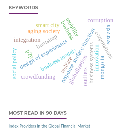
KEYWORDS
mobility
corruption
business
smart city
east asia
response surface function
aging society
corporations
bootstrap
integration
design of experiments
business systems
innovation
business models
social policy
p2p
globalization
mongolia
welfare
outliers
crowdfunding
MOST READ IN 90 DAYS
Index Providers in the Global Financial Market