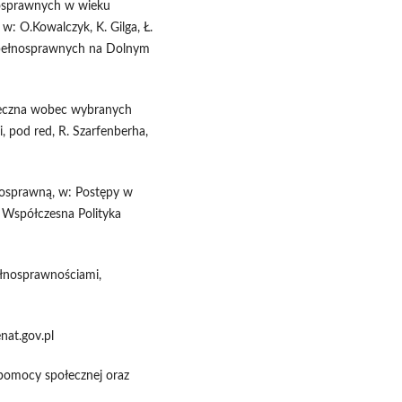
nosprawnych w wieku
w: O.Kowalczyk, K. Gilga, Ł.
iepełnosprawnych na Dolnym
łeczna wobec wybranych
i, pod red, R. Szarfenberha,
łnosprawną, w: Postępy w
, Współczesna Polityka
łnosprawnościami,
nat.gov.pl
 pomocy społecznej oraz