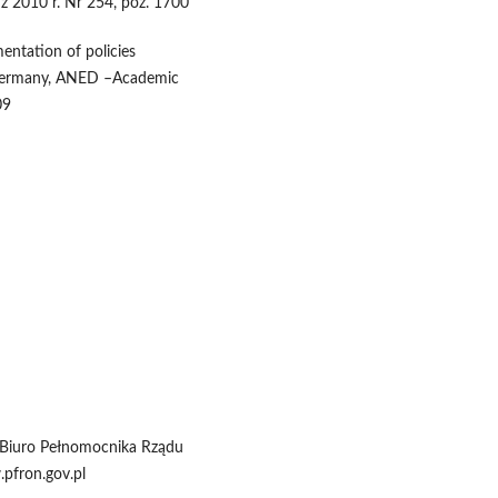
 z 2010 r. Nr 254, poz. 1700
ntation of policies
– Germany, ANED –Academic
09
 Biuro Pełnomocnika Rządu
pfron.gov.pl