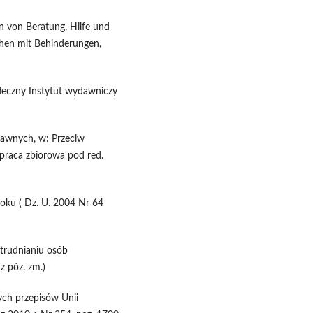
 von Beratung, Hilfe und
hen mit Behinderungen,
łeczny Instytut wydawniczy
prawnych, w: Przeciw
praca zbiorowa pod red.
oku ( Dz. U. 2004 Nr 64
atrudnianiu osób
z póz. zm.)
ych przepisów Unii