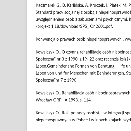
Kaczmarek G., B. Karlińska, A. Kruczek, I. Płatek, M.
Standard pracy socjalnej z osobą z niepełnosprawności
uwzględnieniem osób z zaburzeniami psychicznymi, h
/projekt 1.18/download/SPS_ On2601.pdf.
Konwencja o prawach osób niepełnosprawnych , ww
Kowalczyk O., O czynną rehabilitację osób niepełnos
Społeczna” nr 3 z 1990, s.19- 22 oraz recenzja książ
Leben.Gemeindenahe Formen von Beratung, Hilfe un
Leben von und fur Menschen mit Behinderungen, Stut
Społeczna”nr 7 z 1990
Kowalczyk O., Rehabilitacja osób niepełnosprawnych
Wrocław ORPHA 1993, s. 114.
Kowalczyk O., Rola pomocy osobistej w integracji sp
niepełnosprawnych w Polsce i w innych krajach, w