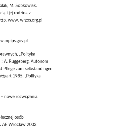
 Polak, M. Sobkowiak.
ą i jej rodziną z
ttp. www. wrzos.org.pl
w.mpips.gov.pl
prawnych, „Polityka
ki : A. Ruggeberg, Autonom
d Pflege zum selbstandingen
tgart 1985, „Polityka
 – nowe rozwiązania.
ołecznej osób
yd. AE Wrocław 2003