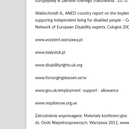
Europejskiej w zakresie równego traktowania . Dz. U.
Waldschmidt A., ANED country report on the impleme
supporing independent living for disabled people 
Network of European Disability experts, Cologne 20
www.asystent.warszawa.pl
www.bialystok.pl
www.disabilityrights.uk.org
www.forsorgingskassen.se/w
www.gov.uk/employment -support - allowance
www.respitenow.org.ue
Zatrudnienie wspomagane. Materiały konferencyjne.
ds. Osób Niepełnosprawnych, Warszawa 2011, www.