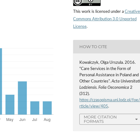
This work is licensed under a
Creative
Commons Attribution 3.0 Unported
License
.
HOW TO CITE
Kowalczyk, Olga Urszula. 2016.
“Care Services in the Form of
Personal Assistance in Poland and
Other Countries”.
Acta Universitati
Lodziensis. Folia Oeconomica
2
(312).
https://czasopisma.uni.lodz.pl/foe/
rticle/view/405
.
MORE CITATION
FORMATS