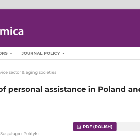
ORS
JOURNAL POLICY
vice sector & aging societies
 of personal assistance in Poland an
PDF (POLISH)
cjologii i Polityki