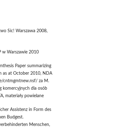
two Sic! Warszawa 2008,
WP w Warszawie 2010
Synthesis Paper summarizing
tion as at October 2010, NDA
.ie/cntmgmtnew.nsf/ za M.
ug komercyjnych dla osób
A, materiały powielane
cher Assistenz in Form des
hen Budgest.
hwerbehinderten Menschen,