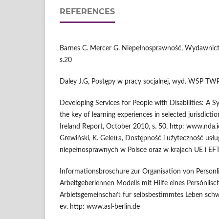
REFERENCES
Barnes C. Mercer G. Niepełnosprawność, Wydawnic
s.20
Daley J.G, Postępy w pracy socjalnej, wyd. WSP T
Developing Services for People with Disabilities: A 
the key of learning experiences in selected jurisdic
Ireland Report, October 2010, s. 50, http: www.nda
Grewiński, K. Geletta, Dostępność i użyteczność usł
niepełnosprawnych w Polsce oraz w krajach UE i EFT
Informationsbroschure zur Organisation von Personli
Arbeitgeberlennen Modells mit Hilfe eines Persónlisc
Arbietsgemeinschaft fur selbsbestimmtes Leben sc
ev. http: www.asl-berlin.de