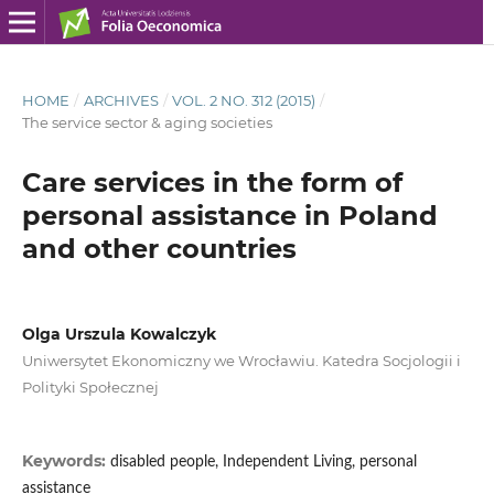
HOME
/
ARCHIVES
/
VOL. 2 NO. 312 (2015)
/
The service sector & aging societies
Care services in the form of
personal assistance in Poland
and other countries
Olga Urszula Kowalczyk
Uniwersytet Ekonomiczny we Wrocławiu. Katedra Socjologii i
Polityki Społecznej
Keywords:
disabled people, Independent Living, personal
assistance