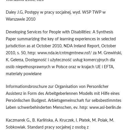
Daley J.G, Postępy w pracy socjalnej, wyd. WSP TWP w
Warszawie 2010
Developing Services for People with Disabilities: A Synthesis
Paper summarizing the key of learning experiences in selected
jurisdiction as at October 2010, NDA Ireland Report, October
2010, s. 50, http: www.nda.ie/cntmgmtnew.nsf/ za M. Grewiński,
K. Geletta, Dostępność i użyteczność usług komercyjnych dla
osób niepełnosprawnych w Polsce oraz w krajach UE i EFTA,
materiały powielane
Informationsbroschure zur Organisation von Personlicher
Assistenz in Form des Arbeitgeberlennen Modells mit Hilfe eines
Persónlischen Budgest. Arbietsgemeinschaft fur selbsbestimmtes
Leben schwerbehinderten Menschen, ev. http: www.asl-berlin.de
Kaczmarek G., B. Karlińska, A. Kruczek, I. Płatek, M. Polak, M.
Sobkowiak. Standard pracy socjalnej z osobą z