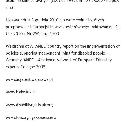
osób niepełnosprawnych (Dz. U. z 1997r. nr 123 .Poz. 776 z póz.
zm.)
Ustawa z dnia 3 grudnia 2010 r. o wdrożeniu niektórych
przepisów Unii Europejskiej w zakresie równego traktowania . Dz.
U. z 2010 r. Nr 254, poz. 1700
Waldschmidt A., ANED country report on the implementation of
policies supporing independent living for disabled people –
Germany, ANED –Academic Network of European Disability
experts, Cologne 2009
www.asystent.warszawa.pl
www.bialystok.pl
www.disabilityrights.uk.org
www.forsorgingskassen.se/w