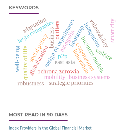
KEYWORDS
adaptation
vulnerability
design of experiments
large companies
smart city
outliers
integration
bootstrap
business
mongolia
social policy
business models
corporations
globalization
well-being
quality of life
welfare
innovation
p2p
east asia
ochrona zdrowia
mobility
business systems
strategic priorities
robustness
MOST READ IN 90 DAYS
Index Providers in the Global Financial Market