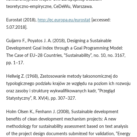
teoretyczno‑empiryczne, CeDeWu, Warszawa.
Eurostat (2018),
http://ec.europa.eu/eurostat
[accessed:
5.07.2018].
Guijarro F., Poyatos J. A. (2018), Designing a Sustainable
Development Goal Index through a Goal Programming Model:
The Case of EU–28 Countries, “Sustainability”, no. 10, no. 3167,
pp. 1–17.
Hellwig Z. (1968), Zastosowanie metody taksonomicznej do
typologicznego podziału krajów ze względu na poziom ich rozwoju
oraz zasoby i strukturę wykwalifikowanych kadr, “Przegląd
Statystyczny”, R. XV(4), pp. 307–327.
Holm Olsen K., Fenhann J. (2008), Sustainable development
benefits of clean development mechanism projects: A new
methodology for sustainability assessment based on text analysis
of the project design documents submitted for validation, “Energy