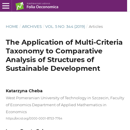
HOME
/
ARCHIVES
/
VOL. 5 NO. 344 (2019)
/
Articles
The Application of Multi‑Criteria
Taxonomy to Comparative
Analysis of Structures of
Sustainable Development
Katarzyna Cheba
West Pomeranian University of Technology in Szczecin, Faculty
of Economics Department of Applied Mathematics in
Economics
https://orcid.org/0000-0001-8753-7764