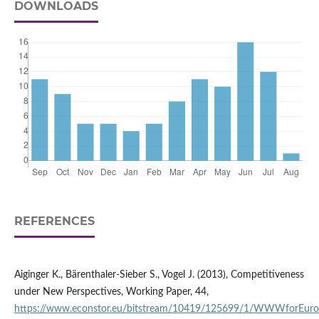
DOWNLOADS
REFERENCES
Aiginger K., Bärenthaler‑Sieber S., Vogel J. (2013), Competitiveness
under New Perspectives, Working Paper, 44,
https://www.econstor.eu/bitstream/10419/125699/1/WWWforEu