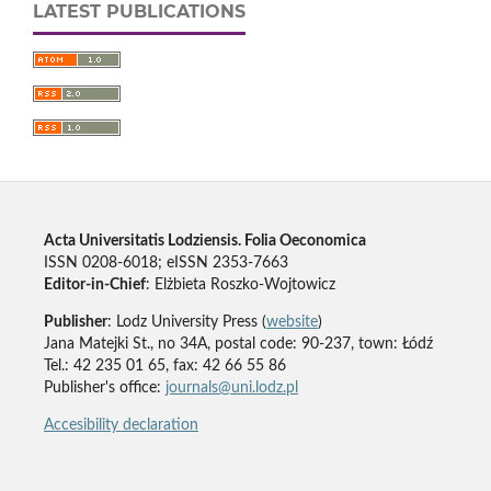
LATEST PUBLICATIONS
Acta Universitatis Lodziensis. Folia Oeconomica
ISSN 0208-6018; eISSN 2353-7663
Editor-in-Chief
: Elżbieta Roszko-Wojtowicz
Publisher
: Lodz University Press (
website
)
Jana Matejki St., no 34A, postal code: 90-237, town: Łódź
Tel.: 42 235 01 65, fax: 42 66 55 86
Publisher's office:
journals@uni.lodz.pl
Accesibility declaration