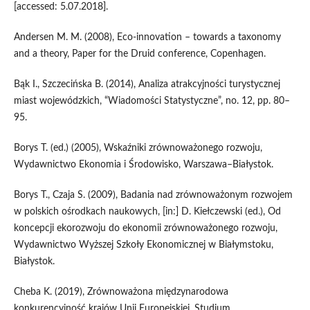
[accessed: 5.07.2018].
Andersen M. M. (2008), Eco‑innovation – towards a taxonomy
and a theory, Paper for the Druid conference, Copenhagen.
Bąk I., Szczecińska B. (2014), Analiza atrakcyjności turystycznej
miast wojewódzkich, “Wiadomości Statystyczne”, no. 12, pp. 80–
95.
Borys T. (ed.) (2005), Wskaźniki zrównoważonego rozwoju,
Wydawnictwo Ekonomia i Środowisko, Warszawa–Białystok.
Borys T., Czaja S. (2009), Badania nad zrównoważonym rozwojem
w polskich ośrodkach naukowych, [in:] D. Kiełczewski (ed.), Od
koncepcji ekorozwoju do ekonomii zrównoważonego rozwoju,
Wydawnictwo Wyższej Szkoły Ekonomicznej w Białymstoku,
Białystok.
Cheba K. (2019), Zrównoważona międzynarodowa
konkurencyjność krajów Unii Europejskiej. Studium