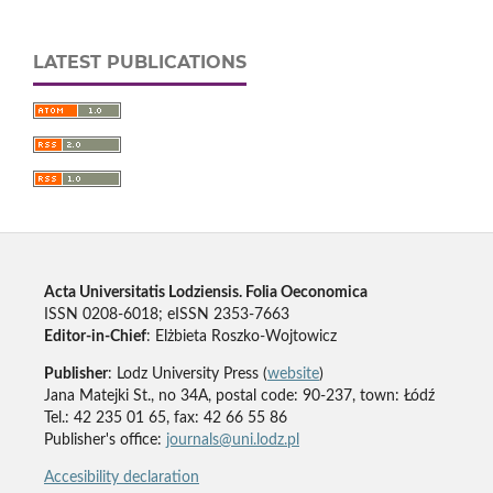
LATEST PUBLICATIONS
Acta Universitatis Lodziensis. Folia Oeconomica
ISSN 0208-6018; eISSN 2353-7663
Editor-in-Chief
: Elżbieta Roszko-Wojtowicz
Publisher
: Lodz University Press (
website
)
Jana Matejki St., no 34A, postal code: 90-237, town: Łódź
Tel.: 42 235 01 65, fax: 42 66 55 86
Publisher's office:
journals@uni.lodz.pl
Accesibility declaration