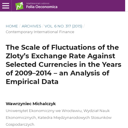
HOME
/
ARCHIVES
/
VOL. 6 NO. 317 (2015)
/
Contemporary International Finance
The Scale of Fluctuations of the
Zloty’s Exchange Rate Against
Selected Currencies in the Years
of 2009–2014 – an Analysis of
Empirical Data
Wawrzyniec Michalczyk
Uniwersytet Ekonomiczny we Wrocławiu, Wydział Nauk
Ekonomicznych, Katedra Międzynarodowych Stosunków
Gospodarczych.