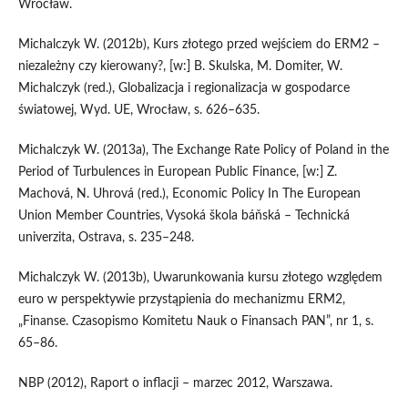
Wrocław.
Michalczyk W. (2012b), Kurs złotego przed wejściem do ERM2 –
niezależny czy kierowany?, [w:] B. Skulska, M. Domiter, W.
Michalczyk (red.), Globalizacja i regionalizacja w gospodarce
światowej, Wyd. UE, Wrocław, s. 626–635.
Michalczyk W. (2013a), The Exchange Rate Policy of Poland in the
Period of Turbulences in European Public Finance, [w:] Z.
Machová, N. Uhrová (red.), Economic Policy In The European
Union Member Countries, Vysoká škola báňská – Technická
univerzita, Ostrava, s. 235–248.
Michalczyk W. (2013b), Uwarunkowania kursu złotego względem
euro w perspektywie przystąpienia do mechanizmu ERM2,
„Finanse. Czasopismo Komitetu Nauk o Finansach PAN”, nr 1, s.
65–86.
NBP (2012), Raport o inflacji – marzec 2012, Warszawa.