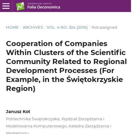
HOME
/
ARCHIVES
/
VOL. 4 NO. 324 (2016)
/
Not assigned
Cooperation of Companies
Within Clusters of the Scientific
Community Related to Regional
Development Processes (For
Example, in the Świętokrzyskie
Region)
Janusz Kot
Politechnika Świętokrzyska, Wydział Zarządzania i
Modelowania Komputerowego, Katedra Zarządzania i
Marketingu