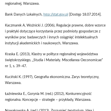
regionalnej, Warszawa.
Bank Danych Lokalnych,
http://stat.gov.pl
[Dostęp 18.07.2014].
Kaczmarek A, Woźnicki J. (2006), Regulacje prawne, dobre wzorce
i praktyki dotyczące korzystania przez podmioty gospodarcze z
wyników prac badawczych i innych osiągnięć intelektualnych
instytucji akademickich i naukowych, Warszawa.
Kraska E. (2013), Klastry w polityce regionalnej województwa
świętokrzyskiego, „Studia i Materiały. Miscellanea Oeconomicae”
nr 1, s. 39–47.
Kuciński K. (1997), Geografia ekonomiczna. Zarys teoretyczny,
Warszawa.
Łaźniewska E., Gorynia M. (red.) (2012), Konkurencyjność
regionalna. Koncepcje – strategie – przykłady, Warszawa.
Nowakowska A. (red.) (2013), Zrozumieć terytorium. Idea i