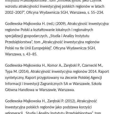
Instytutu Przedsiębiorstwa”, tom „Innowacyjność jako czynnik
wzrostu atrakcyjności inwestycyjnej polskich regionów w latach
2002–2007”, Oficyna Wydawnicza SGH, Warszawa, s. 55–234.
Godlewska‑Majkowska H. (red.) (2009), Atrakcyjność inwestycyjna
regionów Polski a kształtowanie lokalnych i regionalnych
specjalizacji gospodarczych, „Studia i Analizy Instytutu
Przedsiębiorstwa”, tom „Atrakcyjność inwestycyjna regionów
Polski na tle Unii Europejskiej”, Oficyna Wydawnicza SGH,
Warszawa, s. 43–85.
Godlewska‑Majkowska H., Komor A., Zarębski P., Czarnecki M.,
Typa M. (2014), Atrakcyjność inwestycyjna regionów 2014. Raport
syntetyczny, Raport przygotowany na zlecenie Polskiej Agencji
Informacji i Inwestycji Zagranicznych SA w Warszawie, Szkoła
Główna Handlowa w Warszawie, Warszawa.
Godlewska‑Majkowska H., Zarębski P. (2012), Atrakcyjność
inwestycyjna polskich regionów jako podstawa korzyści
aglomeracji, „Studia i Analizy Instytutu Przedsiębiorstwa”, tom