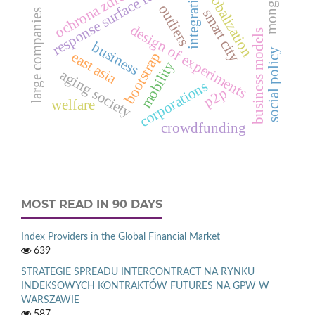
response surface function
ochrona zdrowia
mongolia
globalization
integration
outliers
smart city
large companies
design of experiments
business models
business
social policy
east asia
bootstrap
mobility
aging society
corporations
p2p
welfare
crowdfunding
MOST READ IN 90 DAYS
Index Providers in the Global Financial Market
639
STRATEGIE SPREADU INTERCONTRACT NA RYNKU
INDEKSOWYCH KONTRAKTÓW FUTURES NA GPW W
WARSZAWIE
587