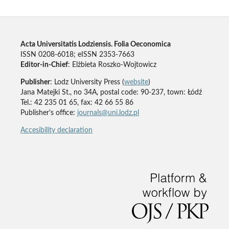
Acta Universitatis Lodziensis. Folia Oeconomica
ISSN 0208-6018; eISSN 2353-7663
Editor-in-Chief
: Elżbieta Roszko-Wojtowicz
Publisher
: Lodz University Press (
website
)
Jana Matejki St., no 34A, postal code: 90-237, town: Łódź
Tel.: 42 235 01 65, fax: 42 66 55 86
Publisher's office:
journals@uni.lodz.pl
Accesibility declaration