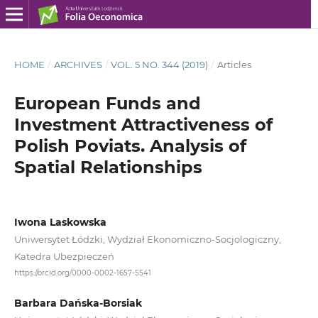
HOME
/
ARCHIVES
/
VOL. 5 NO. 344 (2019)
/
Articles
European Funds and
Investment Attractiveness of
Polish Poviats. Analysis of
Spatial Relationships
Iwona Laskowska
Uniwersytet Łódzki, Wydział Ekonomiczno-Socjologiczny,
Katedra Ubezpieczeń
https://orcid.org/0000-0002-1657-5541
Barbara Dańska-Borsiak