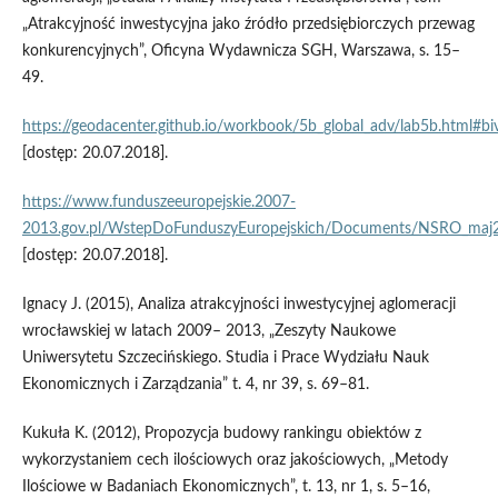
„Atrakcyjność inwestycyjna jako źródło przedsiębiorczych przewag
konkurencyjnych”, Oficyna Wydawnicza SGH, Warszawa, s. 15–
49.
https://geodacenter.github.io/workbook/5b_global_adv/lab5b.html#biva
[dostęp: 20.07.2018].
https://www.funduszeeuropejskie.2007-
2013.gov.pl/WstepDoFunduszyEuropejskich/Documents/NSRO_maj
[dostęp: 20.07.2018].
Ignacy J. (2015), Analiza atrakcyjności inwestycyjnej aglomeracji
wrocławskiej w latach 2009– 2013, „Zeszyty Naukowe
Uniwersytetu Szczecińskiego. Studia i Prace Wydziału Nauk
Ekonomicznych i Zarządzania” t. 4, nr 39, s. 69–81.
Kukuła K. (2012), Propozycja budowy rankingu obiektów z
wykorzystaniem cech ilościowych oraz jakościowych, „Metody
Ilościowe w Badaniach Ekonomicznych”, t. 13, nr 1, s. 5–16,