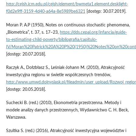
http://cejsh.icm.edu.pl/cejsh/element/bwmeta1.element.desklight-
f0d2e9ff-3159-4d40-a64a-8e5989be6321
[dostęp: 30.07.2019].
Moran P. A.P (1950), Notes on continuous stochastic phenomena,
„Biometrica”, t. 37, s. 17–23,
https://dds.cepal.org/infancia/guide-
to-estimating-child-poverty/bibliografia/capitulo-
IV/Moran%20Patrick%20A%20P%20(1950)%20Notes%20on%20conti
[dostęp: 20.07.2018].
Raczyk A., Dołzbłasz S., Leśniak‑Johann M. (2010), Atrakcyjność
inwestycyjna regionu w świetle współczesnych trendów,
http://www.umwd.dolnyslask.pl/fileadmin/user_upload/Rozwoj_regi
[dostęp: 20.05.2018].
Suchecki B. (red.) (2010), Ekonometria przestrzenna. Metody i
modele analizy danych przestrzennych, Wydawnictwo C. H. Beck,
Warszawa.
Szultka S. (red.) (2016), Atrakcyjność inwestycyjna województw i