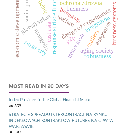
well-being
response surface function
social policy
economic development
ochrona zdrowia
business systems
business
bootstrap
design of experiments
globalization
welfare
integration
adaptation
east asia
mongolia
outliers
innovation
p2p
smart city
aging society
robustness
MOST READ IN 90 DAYS
Index Providers in the Global Financial Market
639
STRATEGIE SPREADU INTERCONTRACT NA RYNKU
INDEKSOWYCH KONTRAKTÓW FUTURES NA GPW W
WARSZAWIE
587