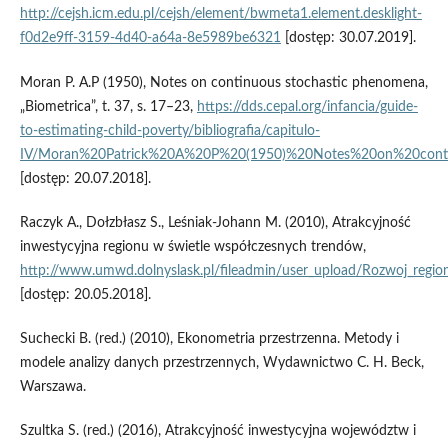
http://cejsh.icm.edu.pl/cejsh/element/bwmeta1.element.desklight-
f0d2e9ff-3159-4d40-a64a-8e5989be6321
[dostęp: 30.07.2019].
Moran P. A.P (1950), Notes on continuous stochastic phenomena,
„Biometrica”, t. 37, s. 17–23,
https://dds.cepal.org/infancia/guide-
to-estimating-child-poverty/bibliografia/capitulo-
IV/Moran%20Patrick%20A%20P%20(1950)%20Notes%20on%20conti
[dostęp: 20.07.2018].
Raczyk A., Dołzbłasz S., Leśniak‑Johann M. (2010), Atrakcyjność
inwestycyjna regionu w świetle współczesnych trendów,
http://www.umwd.dolnyslask.pl/fileadmin/user_upload/Rozwoj_regi
[dostęp: 20.05.2018].
Suchecki B. (red.) (2010), Ekonometria przestrzenna. Metody i
modele analizy danych przestrzennych, Wydawnictwo C. H. Beck,
Warszawa.
Szultka S. (red.) (2016), Atrakcyjność inwestycyjna województw i