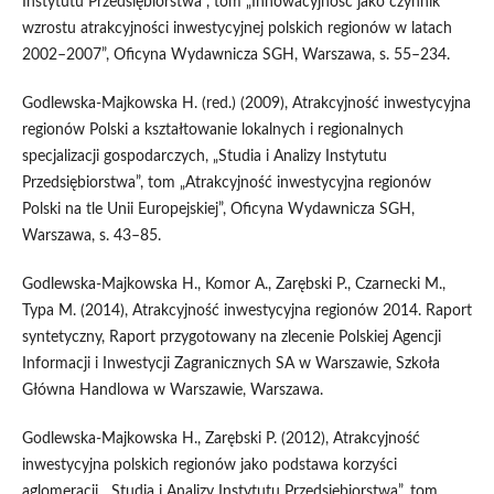
Instytutu Przedsiębiorstwa”, tom „Innowacyjność jako czynnik
wzrostu atrakcyjności inwestycyjnej polskich regionów w latach
2002–2007”, Oficyna Wydawnicza SGH, Warszawa, s. 55–234.
Godlewska‑Majkowska H. (red.) (2009), Atrakcyjność inwestycyjna
regionów Polski a kształtowanie lokalnych i regionalnych
specjalizacji gospodarczych, „Studia i Analizy Instytutu
Przedsiębiorstwa”, tom „Atrakcyjność inwestycyjna regionów
Polski na tle Unii Europejskiej”, Oficyna Wydawnicza SGH,
Warszawa, s. 43–85.
Godlewska‑Majkowska H., Komor A., Zarębski P., Czarnecki M.,
Typa M. (2014), Atrakcyjność inwestycyjna regionów 2014. Raport
syntetyczny, Raport przygotowany na zlecenie Polskiej Agencji
Informacji i Inwestycji Zagranicznych SA w Warszawie, Szkoła
Główna Handlowa w Warszawie, Warszawa.
Godlewska‑Majkowska H., Zarębski P. (2012), Atrakcyjność
inwestycyjna polskich regionów jako podstawa korzyści
aglomeracji, „Studia i Analizy Instytutu Przedsiębiorstwa”, tom