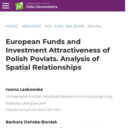
HOME
/
ARCHIVES
/
VOL. 5 NO. 344 (2019)
/
Articles
European Funds and
Investment Attractiveness of
Polish Poviats. Analysis of
Spatial Relationships
Iwona Laskowska
Uniwersytet Łódzki, Wydział Ekonomiczno-Socjologiczny,
Katedra Ubezpieczeń
https://orcid.org/0000-0002-1657-5541
Barbara Dańska-Borsiak