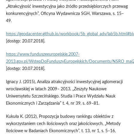
„Atrakcyjność inwestycyjna jako źródło przedsiębiorczych przewag
konkurencyjnych”, Oficyna Wydawnicza SGH, Warszawa, s. 15–
49.
https://geodacenter.github.io/workbook/5b_global_adv/lab5b.html#biva
[dostęp: 20.07.2018].
https://www.funduszeeuropejskie.2007-
2013.gov.pl/WstepDoFunduszyEuropejskich/Documents/NSRO_maj
[dostęp: 20.07.2018].
Ignacy J. (2015), Analiza atrakcyjności inwestycyjnej aglomeracji
wrocławskiej w latach 2009– 2013, „Zeszyty Naukowe
Uniwersytetu Szczecińskiego. Studia i Prace Wydziału Nauk
Ekonomicznych i Zarządzania” t. 4, nr 39, s. 69–81.
Kukuła K. (2012), Propozycja budowy rankingu obiektów z
wykorzystaniem cech ilościowych oraz jakościowych, „Metody
Ilościowe w Badaniach Ekonomicznych”, t. 13, nr 1, s. 5–16,