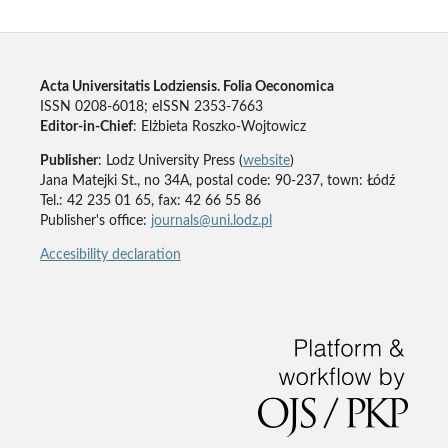
Acta Universitatis Lodziensis. Folia Oeconomica
ISSN 0208-6018; eISSN 2353-7663
Editor-in-Chief
: Elżbieta Roszko-Wojtowicz
Publisher
: Lodz University Press (
website
)
Jana Matejki St., no 34A, postal code: 90-237, town: Łódź
Tel.: 42 235 01 65, fax: 42 66 55 86
Publisher's office:
journals@uni.lodz.pl
Accesibility declaration