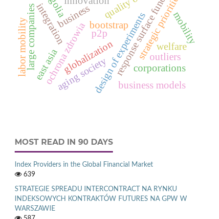
response surface function
quality of life
strategic priorities
innovation
integration
business
large companies
mobility
design of experiments
labor mobility
bootstrap
ochrona zdrowia
p2p
globalization
welfare
east asia
outliers
aging society
corporations
business models
MOST READ IN 90 DAYS
Index Providers in the Global Financial Market
639
STRATEGIE SPREADU INTERCONTRACT NA RYNKU
INDEKSOWYCH KONTRAKTÓW FUTURES NA GPW W
WARSZAWIE
587