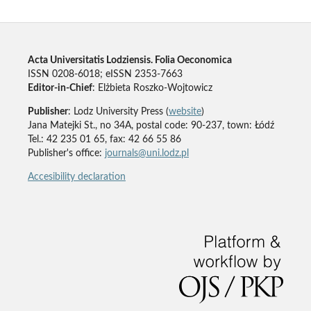
Acta Universitatis Lodziensis. Folia Oeconomica
ISSN 0208-6018; eISSN 2353-7663
Editor-in-Chief
: Elżbieta Roszko-Wojtowicz
Publisher
: Lodz University Press (
website
)
Jana Matejki St., no 34A, postal code: 90-237, town: Łódź
Tel.: 42 235 01 65, fax: 42 66 55 86
Publisher's office:
journals@uni.lodz.pl
Accesibility declaration