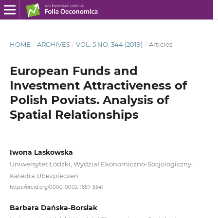
HOME
/
ARCHIVES
/
VOL. 5 NO. 344 (2019)
/
Articles
European Funds and
Investment Attractiveness of
Polish Poviats. Analysis of
Spatial Relationships
Iwona Laskowska
Uniwersytet Łódzki, Wydział Ekonomiczno-Socjologiczny,
Katedra Ubezpieczeń
https://orcid.org/0000-0002-1657-5541
Barbara Dańska-Borsiak