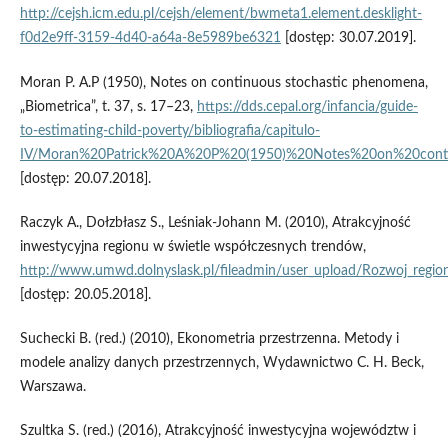
http://cejsh.icm.edu.pl/cejsh/element/bwmeta1.element.desklight-
f0d2e9ff-3159-4d40-a64a-8e5989be6321
[dostęp: 30.07.2019].
Moran P. A.P (1950), Notes on continuous stochastic phenomena,
„Biometrica”, t. 37, s. 17–23,
https://dds.cepal.org/infancia/guide-
to-estimating-child-poverty/bibliografia/capitulo-
IV/Moran%20Patrick%20A%20P%20(1950)%20Notes%20on%20conti
[dostęp: 20.07.2018].
Raczyk A., Dołzbłasz S., Leśniak‑Johann M. (2010), Atrakcyjność
inwestycyjna regionu w świetle współczesnych trendów,
http://www.umwd.dolnyslask.pl/fileadmin/user_upload/Rozwoj_regi
[dostęp: 20.05.2018].
Suchecki B. (red.) (2010), Ekonometria przestrzenna. Metody i
modele analizy danych przestrzennych, Wydawnictwo C. H. Beck,
Warszawa.
Szultka S. (red.) (2016), Atrakcyjność inwestycyjna województw i