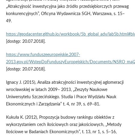
„Atrakcyjność inwestycyjna jako źródło przedsiębiorczych przewag
konkurencyjnych”, Oficyna Wydawnicza SGH, Warszawa, s. 15–
49.
https://geodacenter.github.io/workbook/5b_global_adv/lab5b.html#biva
[dostęp: 20.07.2018].
https://www.funduszeeuropejskie.2007-
2013.gov.pl/WstepDoFunduszyEuropejskich/Documents/NSRO_maj
[dostęp: 20.07.2018].
Ignacy J. (2015), Analiza atrakcyjności inwestycyjnej aglomeracji
wrocławskiej w latach 2009– 2013, „Zeszyty Naukowe
Uniwersytetu Szczecińskiego. Studia i Prace Wydziału Nauk
Ekonomicznych i Zarządzania” t. 4, nr 39, s. 69–81.
Kukuła K. (2012), Propozycja budowy rankingu obiektów z
wykorzystaniem cech ilościowych oraz jakościowych, „Metody
Ilościowe w Badaniach Ekonomicznych”, t. 13, nr 1, s. 5–16,