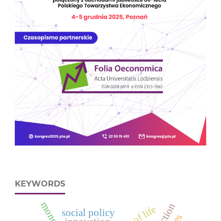
KEYWORDS
mongolia
social policy