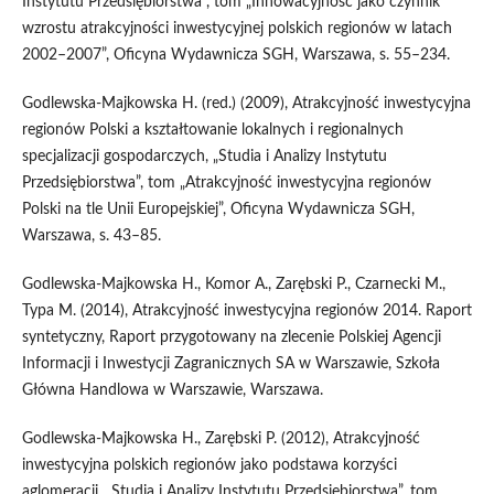
Instytutu Przedsiębiorstwa”, tom „Innowacyjność jako czynnik
wzrostu atrakcyjności inwestycyjnej polskich regionów w latach
2002–2007”, Oficyna Wydawnicza SGH, Warszawa, s. 55–234.
Godlewska‑Majkowska H. (red.) (2009), Atrakcyjność inwestycyjna
regionów Polski a kształtowanie lokalnych i regionalnych
specjalizacji gospodarczych, „Studia i Analizy Instytutu
Przedsiębiorstwa”, tom „Atrakcyjność inwestycyjna regionów
Polski na tle Unii Europejskiej”, Oficyna Wydawnicza SGH,
Warszawa, s. 43–85.
Godlewska‑Majkowska H., Komor A., Zarębski P., Czarnecki M.,
Typa M. (2014), Atrakcyjność inwestycyjna regionów 2014. Raport
syntetyczny, Raport przygotowany na zlecenie Polskiej Agencji
Informacji i Inwestycji Zagranicznych SA w Warszawie, Szkoła
Główna Handlowa w Warszawie, Warszawa.
Godlewska‑Majkowska H., Zarębski P. (2012), Atrakcyjność
inwestycyjna polskich regionów jako podstawa korzyści
aglomeracji, „Studia i Analizy Instytutu Przedsiębiorstwa”, tom