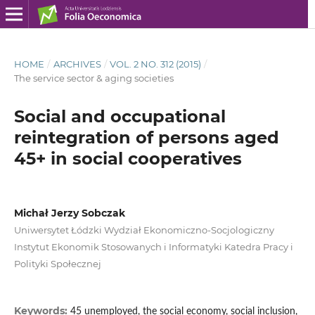
HOME
/
ARCHIVES
/
VOL. 2 NO. 312 (2015)
/
The service sector & aging societies
Social and occupational
reintegration of persons aged
45+ in social cooperatives
Michał Jerzy Sobczak
Uniwersytet Łódzki Wydział Ekonomiczno-Socjologiczny
Instytut Ekonomik Stosowanych i Informatyki Katedra Pracy i
Polityki Społecznej
Keywords:
45 unemployed, the social economy, social inclusion,