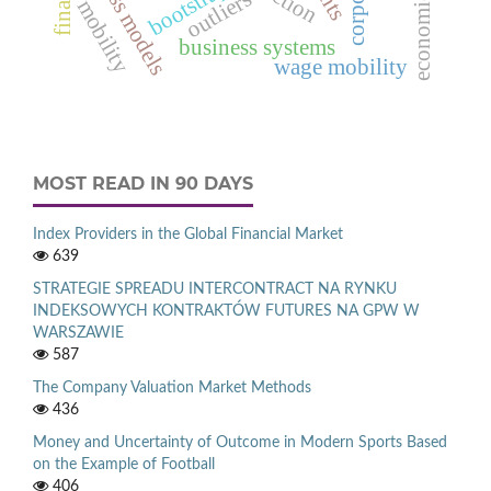
business models
bootstrap
outliers
mobility
business systems
wage mobility
MOST READ IN 90 DAYS
Index Providers in the Global Financial Market
639
STRATEGIE SPREADU INTERCONTRACT NA RYNKU
INDEKSOWYCH KONTRAKTÓW FUTURES NA GPW W
WARSZAWIE
587
The Company Valuation Market Methods
436
Money and Uncertainty of Outcome in Modern Sports Based
on the Example of Football
406