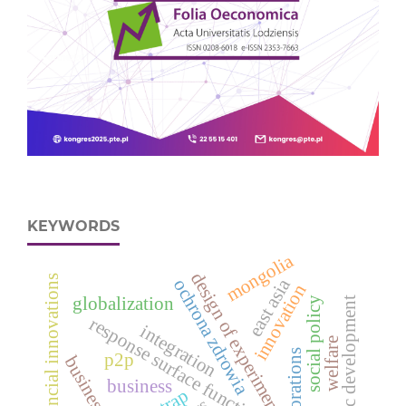
KEYWORDS
mongolia
design of experiments
financial innovations
east asia
ochrona zdrowia
innovation
globalization
social policy
economic development
response surface function
integration
welfare
corporations
p2p
business