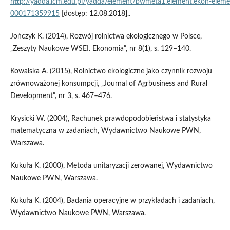
http://yadda.icm.edu.pl/yadda/element/bwmeta1.element.ekon‑elem
000171359915
[dostęp: 12.08.2018]..
Jończyk K. (2014), Rozwój rolnictwa ekologicznego w Polsce,
„Zeszyty Naukowe WSEI. Ekonomia”, nr 8(1), s. 129–140.
Kowalska A. (2015), Rolnictwo ekologiczne jako czynnik rozwoju
zrównoważonej konsumpcji, „Journal of Agrbusiness and Rural
Development”, nr 3, s. 467–476.
Krysicki W. (2004), Rachunek prawdopodobieństwa i statystyka
matematyczna w zadaniach, Wydawnictwo Naukowe PWN,
Warszawa.
Kukuła K. (2000), Metoda unitaryzacji zerowanej, Wydawnictwo
Naukowe PWN, Warszawa.
Kukuła K. (2004), Badania operacyjne w przykładach i zadaniach,
Wydawnictwo Naukowe PWN, Warszawa.