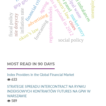
unemployment
spatial panel
municipal waste
global imbalances
deaths in poland in 2012
verdoorn’s law
financial crisis
ageing
regression models
inflation rate
advertising
fiscal policy
market entry
nie dotyczy
forecasting
cities
okun’s law
social policy
MOST READ IN 90 DAYS
Index Providers in the Global Financial Market
633
STRATEGIE SPREADU INTERCONTRACT NA RYNKU
INDEKSOWYCH KONTRAKTÓW FUTURES NA GPW W
WARSZAWIE
589