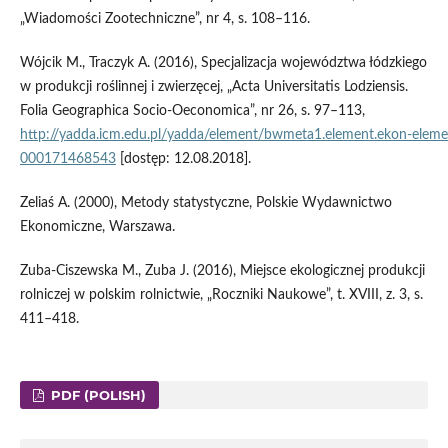
„Wiadomości Zootechniczne”, nr 4, s. 108–116.
Wójcik M., Traczyk A. (2016), Specjalizacja województwa łódzkiego
w produkcji roślinnej i zwierzęcej, „Acta Universitatis Lodziensis.
Folia Geographica Socio‑Oeconomica”, nr 26, s. 97–113,
http://yadda.icm.edu.pl/yadda/element/bwmeta1.element.ekon‑elem
000171468543
[dostęp: 12.08.2018].
Zeliaś A. (2000), Metody statystyczne, Polskie Wydawnictwo
Ekonomiczne, Warszawa.
Zuba‑Ciszewska M., Zuba J. (2016), Miejsce ekologicznej produkcji
rolniczej w polskim rolnictwie, „Roczniki Naukowe”, t. XVIII, z. 3, s.
411–418.
PDF (POLISH)