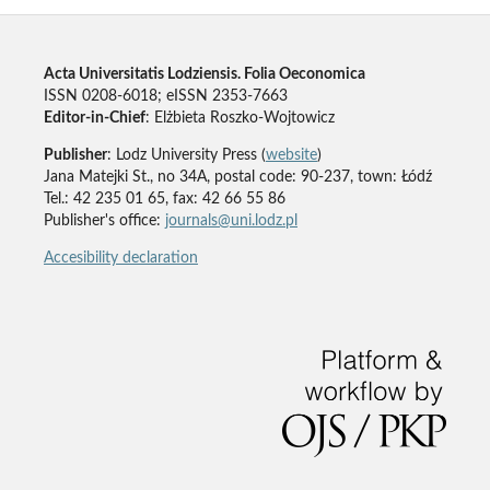
Acta Universitatis Lodziensis. Folia Oeconomica
ISSN 0208-6018; eISSN 2353-7663
Editor-in-Chief
: Elżbieta Roszko-Wojtowicz
Publisher
: Lodz University Press (
website
)
Jana Matejki St., no 34A, postal code: 90-237, town: Łódź
Tel.: 42 235 01 65, fax: 42 66 55 86
Publisher's office:
journals@uni.lodz.pl
Accesibility declaration