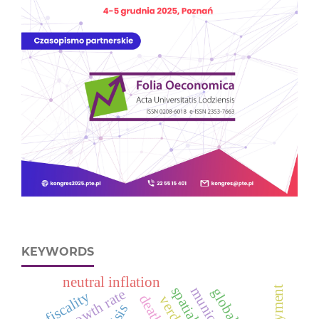
KEYWORDS
neutral inflation
gnp growth rate
fiscality