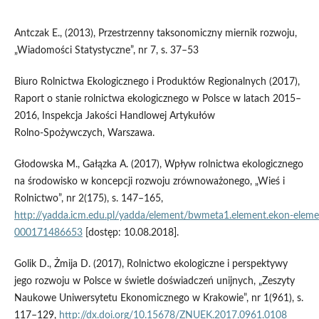
Antczak E., (2013), Przestrzenny taksonomiczny miernik rozwoju,
„Wiadomości Statystyczne”, nr 7, s. 37–53
Biuro Rolnictwa Ekologicznego i Produktów Regionalnych (2017),
Raport o stanie rolnictwa ekologicznego w Polsce w latach 2015–
2016, Inspekcja Jakości Handlowej Artykułów
Rolno‑Spożywczych, Warszawa.
Głodowska M., Gałązka A. (2017), Wpływ rolnictwa ekologicznego
na środowisko w koncepcji rozwoju zrównoważonego, „Wieś i
Rolnictwo”, nr 2(175), s. 147–165,
http://yadda.icm.edu.pl/yadda/element/bwmeta1.element.ekon‑elem
000171486653
[dostęp: 10.08.2018].
Golik D., Żmija D. (2017), Rolnictwo ekologiczne i perspektywy
jego rozwoju w Polsce w świetle doświadczeń unijnych, „Zeszyty
Naukowe Uniwersytetu Ekonomicznego w Krakowie”, nr 1(961), s.
117–129,
http://dx.doi.org/10.15678/ZNUEK.2017.0961.0108