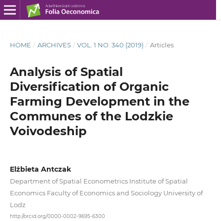
HOME
/
ARCHIVES
/
VOL. 1 NO. 340 (2019)
/
Articles
Analysis of Spatial
Diversification of Organic
Farming Development in the
Communes of the Lodzkie
Voivodeship
Elżbieta Antczak
Department of Spatial Econometrics Institute of Spatial
Economics Faculty of Economics and Sociology University of
Lodz
http://orcid.org/0000-0002-9695-6300