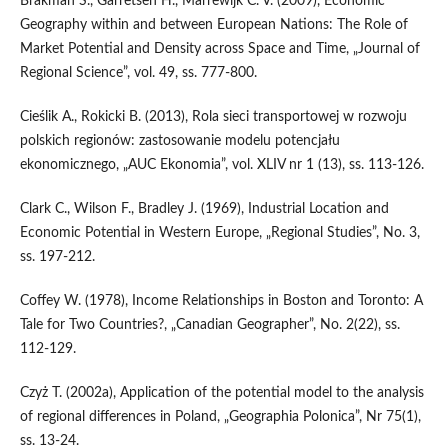
Brakman S., Garretsen H., Marrewijk C. V. (2009), Economic
Geography within and between European Nations: The Role of
Market Potential and Density across Space and Time, „Journal of
Regional Science”, vol. 49, ss. 777-800.
Cieślik A., Rokicki B. (2013), Rola sieci transportowej w rozwoju
polskich regionów: zastosowanie modelu potencjału
ekonomicznego, „AUC Ekonomia”, vol. XLIV nr 1 (13), ss. 113-126.
Clark C., Wilson F., Bradley J. (1969), Industrial Location and
Economic Potential in Western Europe, „Regional Studies”, No. 3,
ss. 197-212.
Coffey W. (1978), Income Relationships in Boston and Toronto: A
Tale for Two Countries?, „Canadian Geographer”, No. 2(22), ss.
112-129.
Czyż T. (2002a), Application of the potential model to the analysis
of regional differences in Poland, „Geographia Polonica”, Nr 75(1),
ss. 13-24.