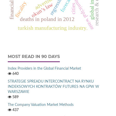
financial ratio
forecasting
advertising
municipal waste
fiscality
okun’s law
cities
deaths in poland in 2012
turkish manufacturing industry.
MOST READ IN 90 DAYS
Index Providers in the Global Financial Market
640
STRATEGIE SPREADU INTERCONTRACT NA RYNKU
INDEKSOWYCH KONTRAKTÓW FUTURES NA GPW W
WARSZAWIE
589
The Company Valuation Market Methods
437