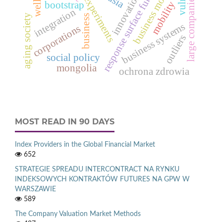
design of experiments
response surface function
business models
innovation
large companies
mobility
bootstrap
integration
aging society
business
business systems
corporations
outliers
social policy
mongolia
ochrona zdrowia
MOST READ IN 90 DAYS
Index Providers in the Global Financial Market
652
STRATEGIE SPREADU INTERCONTRACT NA RYNKU
INDEKSOWYCH KONTRAKTÓW FUTURES NA GPW W
WARSZAWIE
589
The Company Valuation Market Methods