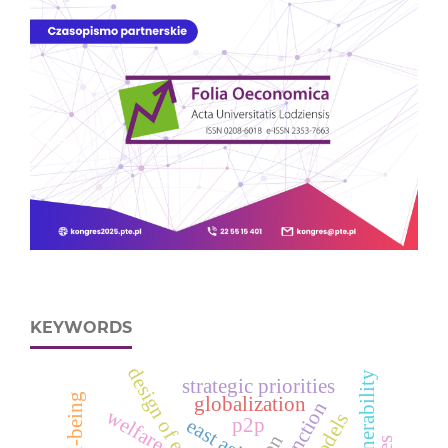
KEYWORDS
vulnerability
strategic priorities
well-being
globalization
welfare
p2p
east asia