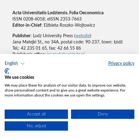
Acta Universitatis Lodziensis. Folia Oeconomica
ISSN 0208-6018; eISSN 2353-7663
Editor-in-Chief
: Elżbieta Roszko-Wojtowicz
Publisher
: Lodz University Press (
website
)
Jana Matejki St., no 34A, postal code: 90-237, town: Łódź
Tel.: 42 235 01 65, fax: 42 66 55 86
Publisher's office:
journals@uni.lodz.pl
English
Privacy policy
Accesibility declaration
We use cookies
We may place these for analysis of our visitor data, to improve our website,
show personalised content and to give you a great website experience. For
more information about the cookies we use open the settings.
Accept all
Deny
No, adjust