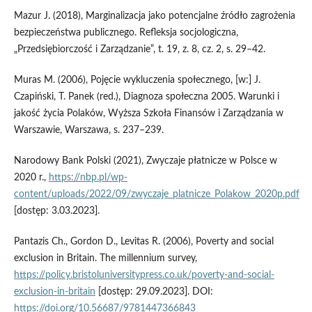
Mazur J. (2018), Marginalizacja jako potencjalne źródło zagrożenia
bezpieczeństwa publicznego. Refleksja socjologiczna,
„Przedsiębiorczość i Zarządzanie”, t. 19, z. 8, cz. 2, s. 29–42.
Muras M. (2006), Pojęcie wykluczenia społecznego, [w:] J.
Czapiński, T. Panek (red.), Diagnoza społeczna 2005. Warunki i
jakość życia Polaków, Wyższa Szkoła Finansów i Zarządzania w
Warszawie, Warszawa, s. 237–239.
Narodowy Bank Polski (2021), Zwyczaje płatnicze w Polsce w
2020 r.,
https://nbp.pl/wp-
content/uploads/2022/09/zwyczaje_platnicze_Polakow_2020p.pdf
[dostęp: 3.03.2023].
Pantazis Ch., Gordon D., Levitas R. (2006), Poverty and social
exclusion in Britain. The millennium survey,
https://policy.bristoluniversitypress.co.uk/poverty-and-social-
exclusion-in-britain
[dostęp: 29.09.2023]. DOI:
https://doi.org/10.56687/9781447366843