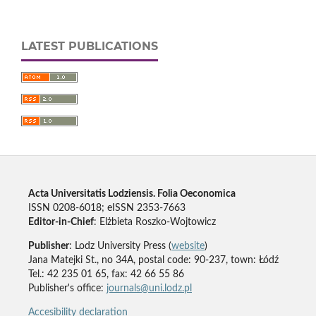
LATEST PUBLICATIONS
Acta Universitatis Lodziensis. Folia Oeconomica
ISSN 0208-6018; eISSN 2353-7663
Editor-in-Chief
: Elżbieta Roszko-Wojtowicz
Publisher
: Lodz University Press (
website
)
Jana Matejki St., no 34A, postal code: 90-237, town: Łódź
Tel.: 42 235 01 65, fax: 42 66 55 86
Publisher's office:
journals@uni.lodz.pl
Accesibility declaration