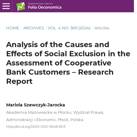
HOME
/
ARCHIVES
/
VOL. 4 NO. 369 (2024)
/
Articles
Analysis of the Causes and
Effects of Social Exclusion in the
Assessment of Cooperative
Bank Customers – Research
Report
Mariola Szewczyk-Jarocka
Akademia Mazowiecka w Płocku, Wydział Prawa,
Administracji i Ekonomii, Płock, Polska
https://orcid.org/0000-0001-9048-9513