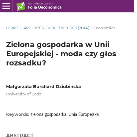
HOME
/
ARCHIVES
/
VOL. 3 NO. 303 (2014)
/
Economics
Zielona gospodarka w Unii
Europejskiej - moda czy głos
rozsadku?
Małgorzata Burchard Dziubińska
University of Lodz
Keywords:
zielona gospodarka, Unia Europejska
ABSTRACT