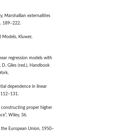
, Marshallian externalities
 s. 189–222.
d Models, Kluwer,
inear regression models with
, D. Giles (red.), Handbook
York.
atial dependence in linear
. 112–131.
r constructing proper higher
ce”, Wiley, 36.
f the European Union, 1950–