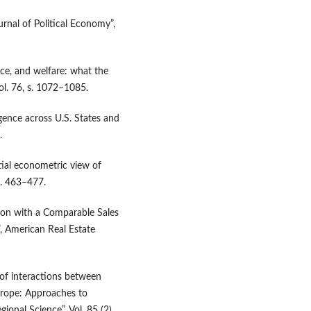
urnal of Political Economy”,
ce, and welfare: what the
l. 76, s. 1072–1085.
gence across U.S. States and
.
ial econometric view of
 s. 463–477.
tion with a Comparable Sales
, American Real Estate
 of interactions between
Europe: Approaches to
ional Science”, Vol. 85 (2).