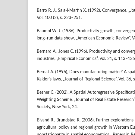
Barro R. J., Sala-i-Martin X. (1992), Convergence, „Jo
Vol. 100 (2), s. 223–251.
Baumol W. J. (1986), Productivity growth, convergen
long–run data show, „American Economic Review”, Vo
Bernard A., Jones C. (1996), Productivity and conver
industries, „Empirical Economics”, Vol. 21, s. 113–135
Bernat A. (1996), Does manufacturing matter? A spat
Kaldor’s laws, „Journal of Regional Science”, Vol. 36,
Besner C. (2002), A Spatial Autoregressive Specifica
Weighting Scheme, „Journal of Real Estate Research”
Society, New York, 24.
Bivand R., Brundstad R. (2006), Further explorations
agricultural policy and regional growth in Western 
nonstationarity in spatial econometrics, „Papers in Reg