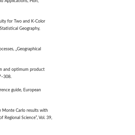
nd Applications, Pion,
uity for Two and K-Color
Statistical Geography,
ocesses, „Geographical
ition and optimum product
97–308.
erence guide, European
e Monte Carlo results with
of Regional Science”, Vol. 39,