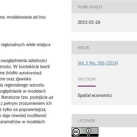
PUBLISHED
enne, modelowanie ad-hoc
2015-01-26
 regionalnych wiele miejsca
ISSUE
względnienia zależności
Vol. 5 No. 306 (2014)
rostu. W kontekście teorii
wne źródło
autokorelacji
SECTION
zne oraz zjawisko
ia regionalnego wzrostu
uwzględnianie w modelach
Spatial economics
literaturze tzw. podejście
ad
h z pełnym zrozumieniem ich
e tylko na poprawniejszą
e daje również możliwość
LICENSE
h parametrów w modelach