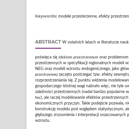
Keywords:
modele przesterzenne, efekty przestrz
ABSTRACT
W ostatnich latach w literaturze nauk
poświęca się
efektom
przestrzennym
oraz problemom u
przestrzennych w specyfikacji regionalnych modeli wz
NEG oraz modeli wzrostu endogenicznego, jako głó
przestrzennej
zaczęto postrzegać tzw. efekty zewnętr
rozprzestrzeniania się. Z punktu widzenia modelowan
gospodarczego istotnej wagi nabrało więc, nie tyle 
zależności przestrzennych (nadal bardzo popularne w 
hoc
), ale raczej modelowanie efektów przestrzennyc
ekonomicznych przyczyn. Takie podejście pozwala, ni
konstrukcję modelu pod względem statystycznym, al
głębszego zrozumienia i interpretacji oszacowanyc
wzrostu.