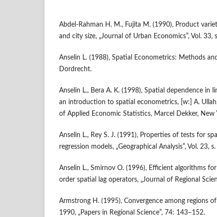
Abdel-Rahman H. M., Fujita M. (1990), Product variety
and city size, „Journal of Urban Economics”, Vol. 33,
Anselin L. (1988), Spatial Econometrics: Methods an
Dordrecht.
Anselin L., Bera A. K. (1998), Spatial dependence in l
an introduction to spatial econometrics, [w:] A. Ullah
of Applied Economic Statistics, Marcel Dekker, New 
Anselin L., Rey S. J. (1991), Properties of tests for sp
regression models, „Geographical Analysis”, Vol. 23, s
Anselin L., Smirnov O. (1996), Efficient algorithms fo
order spatial lag operators, „Journal of Regional Scien
Armstrong H. (1995), Convergence among regions o
1990, „Papers in Regional Science”, 74: 143–152.