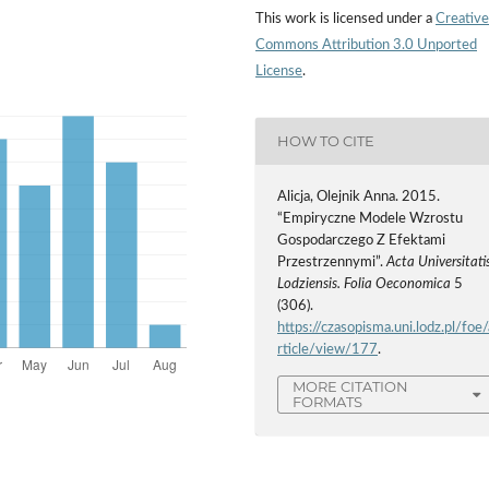
This work is licensed under a
Creative
Commons Attribution 3.0 Unported
License
.
HOW TO CITE
Alicja, Olejnik Anna. 2015.
“Empiryczne Modele Wzrostu
Gospodarczego Z Efektami
Przestrzennymi”.
Acta Universitati
Lodziensis. Folia Oeconomica
5
(306).
https://czasopisma.uni.lodz.pl/foe/
rticle/view/177
.
MORE CITATION
FORMATS