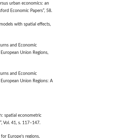
ersus urban economics: an
Oxford Economic Papers”, 58.
models with spatial effects,
Returns and Economic
 European Union Regions,
Returns and Economic
 European Union Regions: A
h: spatial econometric
, Vol. 41, s. 117–147.
for Europe’s regions,