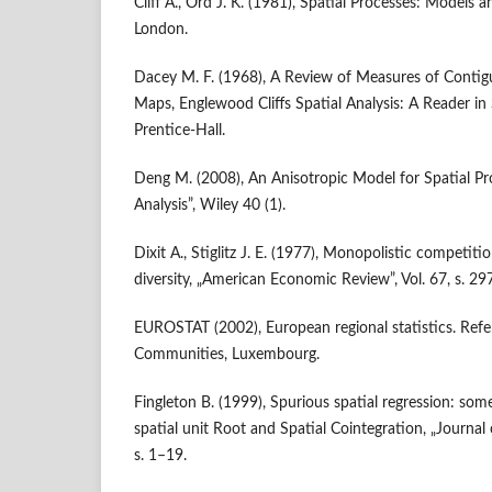
Cliff A., Ord J. K. (1981), Spatial Processes: Models a
London.
Dacey M. F. (1968), A Review of Measures of Contig
Maps, Englewood Cliffs Spatial Analysis: A Reader in 
Prentice-Hall.
Deng M. (2008), An Anisotropic Model for Spatial Pr
Analysis”, Wiley 40 (1).
Dixit A., Stiglitz J. E. (1977), Monopolistic compet
diversity, „American Economic Review”, Vol. 67, s. 2
EUROSTAT (2002), European regional statistics. Ref
Communities, Luxembourg.
Fingleton B. (1999), Spurious spatial regression: som
spatial unit Root and Spatial Cointegration, „Journal 
s. 1–19.