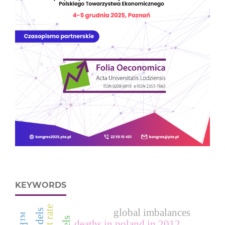
KEYWORDS
global imbalances
deaths in poland in 2012