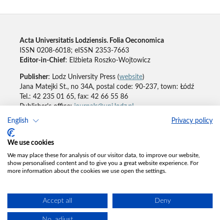
Acta Universitatis Lodziensis. Folia Oeconomica
ISSN 0208-6018; eISSN 2353-7663
Editor-in-Chief
: Elżbieta Roszko-Wojtowicz
Publisher
: Lodz University Press (
website
)
Jana Matejki St., no 34A, postal code: 90-237, town: Łódź
Tel.: 42 235 01 65, fax: 42 66 55 86
Publisher's office:
journals@uni.lodz.pl
English
Privacy policy
Accesibility declaration
We use cookies
We may place these for analysis of our visitor data, to improve our website,
show personalised content and to give you a great website experience. For
more information about the cookies we use open the settings.
Accept all
Deny
No, adjust