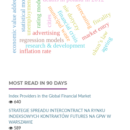
unemployment rate
statistical models
economic value added™
rating models
forecasting
nie dotyczy
municipal waste
financial crisis
fiscality
cities
market entry
okun’s law
advertising
ageing
regression models
research & development
inflation rate
MOST READ IN 90 DAYS
Index Providers in the Global Financial Market
640
STRATEGIE SPREADU INTERCONTRACT NA RYNKU
INDEKSOWYCH KONTRAKTÓW FUTURES NA GPW W
WARSZAWIE
589