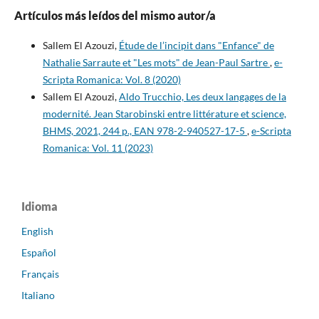
Artículos más leídos del mismo autor/a
Sallem El Azouzi,
Étude de l’incipit dans "Enfance" de
Nathalie Sarraute et "Les mots" de Jean-Paul Sartre
,
e-
Scripta Romanica: Vol. 8 (2020)
Sallem El Azouzi,
Aldo Trucchio, Les deux langages de la
modernité. Jean Starobinski entre littérature et science,
BHMS, 2021, 244 p., EAN 978-2-940527-17-5
,
e-Scripta
Romanica: Vol. 11 (2023)
Idioma
English
Español
Français
Italiano