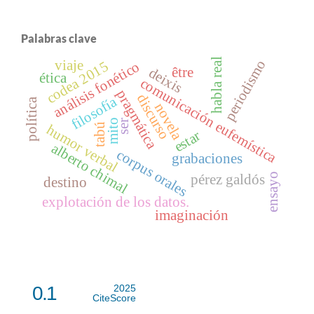
Palabras clave
habla real
periodismo
viaje
5
análisis fonético
être
deixis
ética
c
o
d
e
a
2
0
1
comunicación eufemística
pragmática
discurso
filosofía
política
novela
mito
ser
tabú
humor verbal
estar
alberto chimal
corpus orales
grabaciones
ensayo
pérez galdós
destino
explotación de los datos.
imaginación
0.1
2025
CiteScore