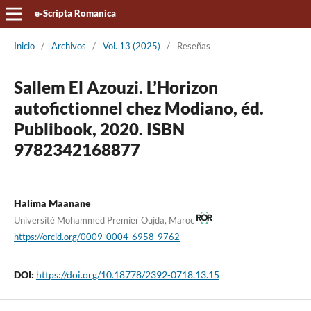
e-Scripta Romanica
Inicio
/
Archivos
/
Vol. 13 (2025)
/
Reseñas
Sallem El Azouzi. L’Horizon
autofictionnel chez Modiano, éd.
Publibook, 2020. ISBN
9782342168877
Halima Maanane
Université Mohammed Premier Oujda, Maroc
https://orcid.org/0009-0004-6958-9762
DOI:
https://doi.org/10.18778/2392-0718.13.15