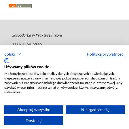
Gospodarka w Praktyce i Teorii
ISSN: 1429-3730
e-ISSN: 2450-095X
polski
Polityka prywatności
Deklaracja dostępności
Używamy plików cookie
Możemy je zamieścić w celu analizy danych dotyczących odwiedzających,
ulepszenia naszej strony internetowej, pokazania spersonalizowanych treści i
zapewnienia Państwu wspaniałego doświadczenia na stronie internetowej. Aby
uzyskać więcej informacji na temat plików cookie, których używamy, otwórz
ustawienia.
Akceptuj wszystko
Nie zgadzam się
Dostosuj