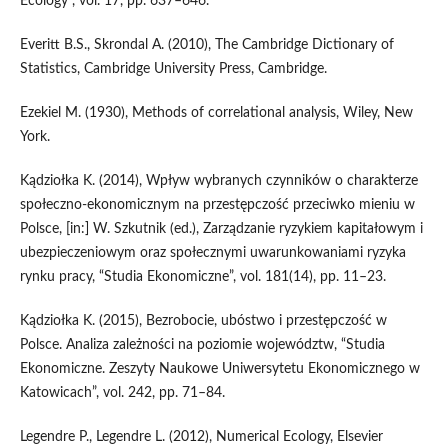
Ecology”, vol. 17, pp. 637–646.
Everitt B.S., Skrondal A. (2010), The Cambridge Dictionary of
Statistics, Cambridge University Press, Cambridge.
Ezekiel M. (1930), Methods of correlational analysis, Wiley, New
York.
Kądziołka K. (2014), Wpływ wybranych czynników o charakterze
społeczno‑ekonomicznym na przestępczość przeciwko mieniu w
Polsce, [in:] W. Szkutnik (ed.), Zarządzanie ryzykiem kapitałowym i
ubezpieczeniowym oraz społecznymi uwarunkowaniami ryzyka
rynku pracy, “Studia Ekonomiczne”, vol. 181(14), pp. 11–23.
Kądziołka K. (2015), Bezrobocie, ubóstwo i przestępczość w
Polsce. Analiza zależności na poziomie województw, “Studia
Ekonomiczne. Zeszyty Naukowe Uniwersytetu Ekonomicznego w
Katowicach”, vol. 242, pp. 71–84.
Legendre P., Legendre L. (2012), Numerical Ecology, Elsevier