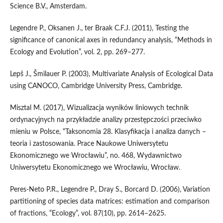
Science B.V., Amsterdam.
Legendre P., Oksanen J., ter Braak C.F.J. (2011), Testing the
significance of canonical axes in redundancy analysis, “Methods in
Ecology and Evolution”, vol. 2, pp. 269–277.
Lepš J., Šmilauer P. (2003), Multivariate Analysis of Ecological Data
using CANOCO, Cambridge University Press, Cambridge.
Misztal M. (2017), Wizualizacja wyników liniowych technik
ordynacyjnych na przykładzie analizy przestępczości przeciwko
mieniu w Polsce, “Taksonomia 28. Klasyfikacja i analiza danych –
teoria i zastosowania. Prace Naukowe Uniwersytetu
Ekonomicznego we Wrocławiu”, no. 468, Wydawnictwo
Uniwersytetu Ekonomicznego we Wrocławiu, Wrocław.
Peres‑Neto P.R., Legendre P., Dray S., Borcard D. (2006), Variation
partitioning of species data matrices: estimation and comparison
of fractions, “Ecology”, vol. 87(10), pp. 2614–2625.