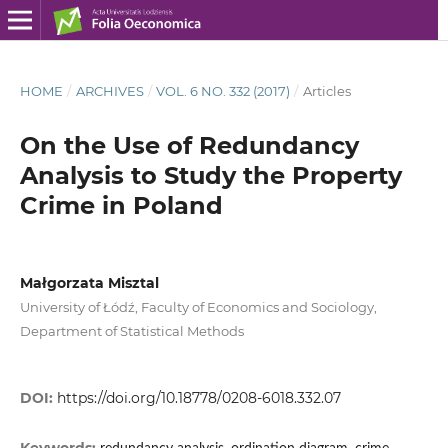
HOME
/
ARCHIVES
/
VOL. 6 NO. 332 (2017)
/
Articles
On the Use of Redundancy
Analysis to Study the Property
Crime in Poland
Małgorzata Misztal
University of Łódź, Faculty of Economics and Sociology,
Department of Statistical Methods
DOI:
https://doi.org/10.18778/0208-6018.332.07