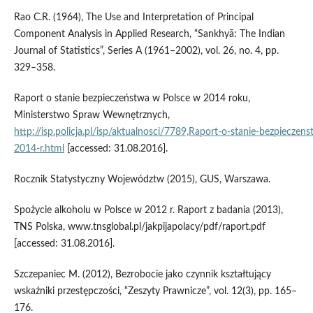
Rao C.R. (1964), The Use and Interpretation of Principal
Component Analysis in Applied Research, “Sankhyā: The Indian
Journal of Statistics”, Series A (1961–2002), vol. 26, no. 4, pp.
329–358.
Raport o stanie bezpieczeństwa w Polsce w 2014 roku,
Ministerstwo Spraw Wewnętrznych,
http://isp.policja.pl/isp/aktualnosci/7789,Raport‑o‑stanie‑bezpiecze
2014‑r.html
[accessed: 31.08.2016].
Rocznik Statystyczny Województw (2015), GUS, Warszawa.
Spożycie alkoholu w Polsce w 2012 r. Raport z badania (2013),
TNS Polska, www.tnsglobal.pl/jakpijapolacy/pdf/raport.pdf
[accessed: 31.08.2016].
Szczepaniec M. (2012), Bezrobocie jako czynnik kształtujący
wskaźniki przestępczości, “Zeszyty Prawnicze”, vol. 12(3), pp. 165–
176.