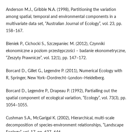
Anderson M.J., Gribble N.A. (1998), Partitioning the variation
among spatial, temporal and environmental components in a
multivariate data set, “Australian Journal of Ecology”, vol. 23, pp.
158–167.
Bieniek P., Cichocki S., Szczepaniec M. (2012), Czynniki
ekonomiczne a poziom przestępczości – badanie ekonometryczne,
“Zeszyty Prawnicze”, vol. 12(1), pp. 147–172.
Borcard D., Gillet G., Legendre P. (2011), Numerical Ecology with
R, Springer, New York–Dordrecht–London–Heidelberg.
Borcard D., Legendre P., Drapeau P. (1992), Partialling out the
spatial component of ecological variation, “Ecology”, vol. 73(3), pp.
1054–1055.
Cushman S.A., McGarigal K. (2002), Hierarchical, multi‑scale
decomposition of species‑environment relationships, “Landscape