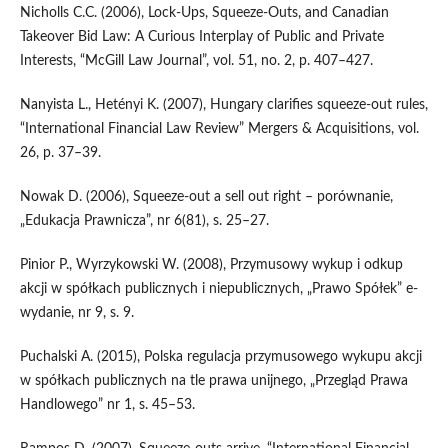
Nicholls C.C. (2006), Lock-Ups, Squeeze-Outs, and Canadian
Takeover Bid Law: A Curious Interp­lay of Public and Private
Interests, “McGill Law Journal”, vol. 51, no. 2, p. 407–427.
Nanyista L., Hetényi K. (2007), Hungary clarifies squeeze-out rules,
“International Financial Law Review” Mergers & Acquisitions, vol.
26, p. 37–39.
Nowak D. (2006), Squeeze-out a sell out right – porównanie,
„Edukacja Prawnicza”, nr 6(81), s. 25–27.
Pinior P., Wyrzykowski W. (2008), Przymusowy wykup i odkup
akcji w spółkach publicznych i nie­publicznych, „Prawo Spółek” e-
wydanie, nr 9, s. 9.
Puchalski A. (2015), Polska regulacja przymusowego wykupu akcji
w spółkach publicznych na tle prawa unijnego, „Przegląd Prawa
Handlowego” nr 1, s. 45–53.