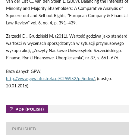
Van der Elst C., Van den Steen L. (2009), Balancing the Interests of
Minority and Majority Share­holders: A Comparative Analysis of
Squeeze-out and Sell-out Rights, “European Company & Financial
Law Review” vol. 6, no. 4, p. 391–439.
Zarzecki D., Grudziński M. (2011), Wartość godziwa jako standard
wartości w wycenach sporzą­dzonych w sytuacji przymusowego
wykupu akcji, „Zeszyty Naukowe Uniwersytetu Szczeciń­skiego.
Finanse. Rynki Finansowe. Ubezpieczenia”, nr 37, s. 661–676.
Baza danych GPW,
http://www.gpwinfostrefa.pl/GPWIS2/pl/index/
, (dostęp:
20.01.2016).
PDF (POLISH)
PUBLISHED