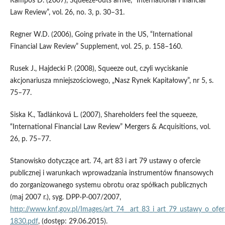
Rampos D. (2007), Squeeze-outs arrive, “International Financial
Law Review”, vol. 26, no. 3, p. 30–31.
Regner W.D. (2006), Going private in the US, “International
Financial Law Review” Supplement, vol. 25, p. 158–160.
Rusek J., Hajdecki P. (2008), Squeeze out, czyli wyciskanie
akcjonariusza mniejszościowego, „Nasz Rynek Kapitałowy”, nr 5, s.
75–77.
Siska K., Tadlánková L. (2007), Shareholders feel the squeeze,
“International Financial Law Re­view” Mergers & Acquisitions, vol.
26, p. 75–77.
Stanowisko dotyczące art. 74, art 83 i art 79 ustawy o ofercie
publicznej i warunkach wprowadzania instrumentów finansowych
do zorganizowanego systemu obrotu oraz spółkach publicznych
(maj 2007 r.), syg. DPP-P-007/2007,
http://www.knf.gov.pl/Images/art_74__art_83_i_art_79_ustawy_o_ofe
1830.pdf
, (dostęp: 29.06.2015).