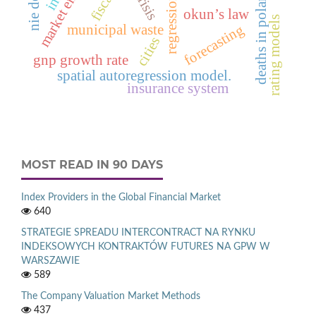
deaths in poland in 2012
market entry
okun’s law
rating models
forecasting
municipal waste
cities
gnp growth rate
spatial autoregression model.
insurance system
MOST READ IN 90 DAYS
Index Providers in the Global Financial Market
640
STRATEGIE SPREADU INTERCONTRACT NA RYNKU
INDEKSOWYCH KONTRAKTÓW FUTURES NA GPW W
WARSZAWIE
589
The Company Valuation Market Methods
437