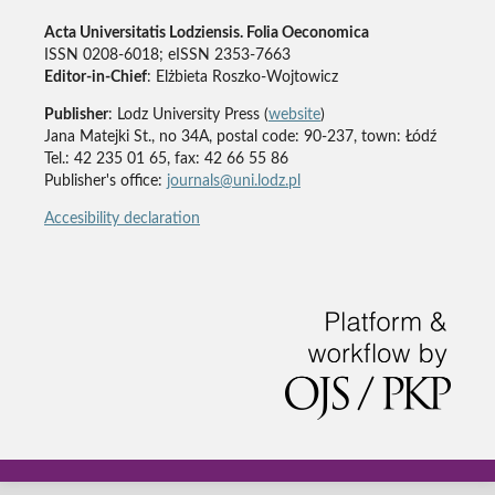
Acta Universitatis Lodziensis. Folia Oeconomica
ISSN 0208-6018; eISSN 2353-7663
Editor-in-Chief
: Elżbieta Roszko-Wojtowicz
Publisher
: Lodz University Press (
website
)
Jana Matejki St., no 34A, postal code: 90-237, town: Łódź
Tel.: 42 235 01 65, fax: 42 66 55 86
Publisher's office:
journals@uni.lodz.pl
Accesibility declaration