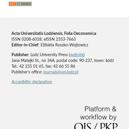
Acta Universitatis Lodziensis. Folia Oeconomica
ISSN 0208-6018; eISSN 2353-7663
Editor-in-Chief
: Elżbieta Roszko-Wojtowicz
Publisher
: Lodz University Press (
website
)
Jana Matejki St., no 34A, postal code: 90-237, town: Łódź
Tel.: 42 235 01 65, fax: 42 66 55 86
Publisher's office:
journals@uni.lodz.pl
Accesibility declaration