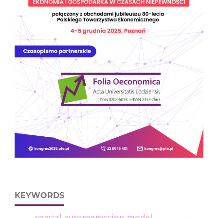
KEYWORDS
spatial autoregression model.