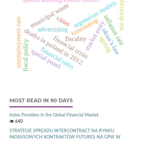
regression models
nie dotyczy
municipal waste
inflation rate
cities
forecasting
unemployment rate
market entry
advertising
deaths in poland in 2012
okun’s law
financial crisis
ageing
fiscality
fiscal policy
financial ratio
spatial panel
MOST READ IN 90 DAYS
Index Providers in the Global Financial Market
640
STRATEGIE SPREADU INTERCONTRACT NA RYNKU
INDEKSOWYCH KONTRAKTÓW FUTURES NA GPW W