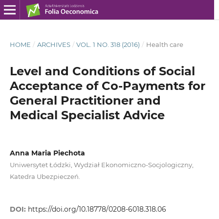
HOME
/
ARCHIVES
/
VOL. 1 NO. 318 (2016)
/
Health care
Level and Conditions of Social
Acceptance of Co-Payments for
General Practitioner and
Medical Specialist Advice
Anna Maria Piechota
Uniwersytet Łódzki, Wydział Ekonomiczno-Socjologiczny,
Katedra Ubezpieczeń.
DOI:
https://doi.org/10.18778/0208-6018.318.06