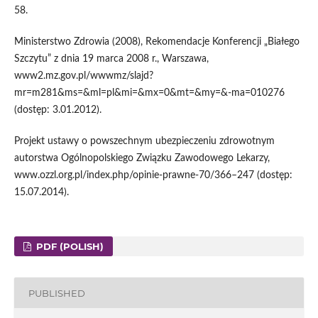
58.
Ministerstwo Zdrowia (2008), Rekomendacje Konferencji „Białego
Szczytu” z dnia 19 marca 2008 r., Warszawa,
www2.mz.gov.pl/wwwmz/slajd?
mr=m281&ms=&ml=pl&mi=&mx=0&mt=&my=&-ma=010276
(dostęp: 3.01.2012).
Projekt ustawy o powszechnym ubezpieczeniu zdrowotnym
autorstwa Ogólnopolskiego Związku Zawodowego Lekarzy,
www.ozzl.org.pl/index.php/opinie-prawne-70/366–247 (dostęp:
15.07.2014).
PDF (POLISH)
PUBLISHED