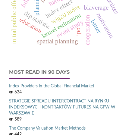
initial public offering
planning
index effect
wig20 index
biaverage
dip statistic
kernel estimation
motivation
cooperation
education
barter
event study
ipo
spatial planning
MOST READ IN 90 DAYS
Index Providers in the Global Financial Market
634
STRATEGIE SPREADU INTERCONTRACT NA RYNKU
INDEKSOWYCH KONTRAKTÓW FUTURES NA GPW W
WARSZAWIE
589
The Company Valuation Market Methods
442