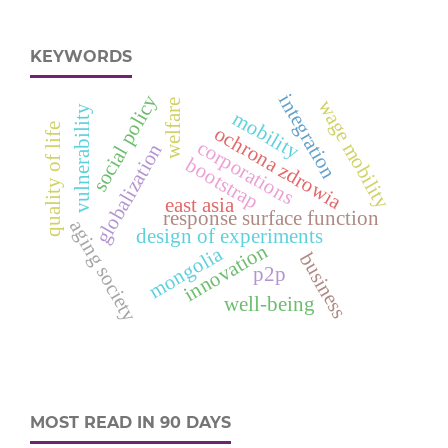
KEYWORDS
social policy
integration
wage mobility
welfare
vulnerability
mobility
quality of life
ochrona zdrowia
corporations
globalization
bootstrap
east asia
response surface function
aging society
design of experiments
innovation
mongolia
business
p2p
well-being
MOST READ IN 90 DAYS