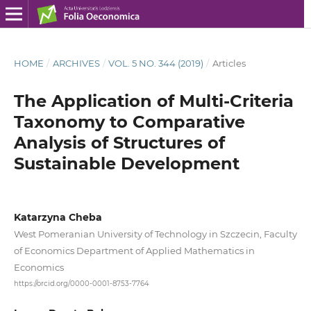
HOME
/
ARCHIVES
/
VOL. 5 NO. 344 (2019)
/
Articles
The Application of Multi‑Criteria
Taxonomy to Comparative
Analysis of Structures of
Sustainable Development
Katarzyna Cheba
West Pomeranian University of Technology in Szczecin, Faculty
of Economics Department of Applied Mathematics in
Economics
https://orcid.org/0000-0001-8753-7764