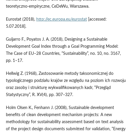
teoretyczno‑empiryczne, CeDeWu, Warszawa.
Eurostat (2018),
http://ec.europa.eu/eurostat
[accessed:
5.07.2018].
Guijarro F., Poyatos J. A. (2018), Designing a Sustainable
Development Goal Index through a Goal Programming Model:
The Case of EU–28 Countries, “Sustainability”, no. 10, no. 3167,
pp. 1–17.
Hellwig Z. (1968), Zastosowanie metody taksonomicznej do
typologicznego podziału krajów ze względu na poziom ich rozwoju
oraz zasoby i strukturę wykwalifikowanych kadr, “Przegląd
Statystyczny”, R. XV(4), pp. 307–327.
Holm Olsen K., Fenhann J. (2008), Sustainable development
benefits of clean development mechanism projects: A new
methodology for sustainability assessment based on text analysis
of the project design documents submitted for validation, “Energy