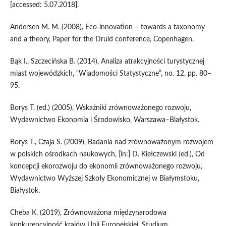
[accessed: 5.07.2018].
Andersen M. M. (2008), Eco‑innovation – towards a taxonomy
and a theory, Paper for the Druid conference, Copenhagen.
Bąk I., Szczecińska B. (2014), Analiza atrakcyjności turystycznej
miast wojewódzkich, “Wiadomości Statystyczne”, no. 12, pp. 80–
95.
Borys T. (ed.) (2005), Wskaźniki zrównoważonego rozwoju,
Wydawnictwo Ekonomia i Środowisko, Warszawa–Białystok.
Borys T., Czaja S. (2009), Badania nad zrównoważonym rozwojem
w polskich ośrodkach naukowych, [in:] D. Kiełczewski (ed.), Od
koncepcji ekorozwoju do ekonomii zrównoważonego rozwoju,
Wydawnictwo Wyższej Szkoły Ekonomicznej w Białymstoku,
Białystok.
Cheba K. (2019), Zrównoważona międzynarodowa
konkurencyjność krajów Unii Europejskiej. Studium