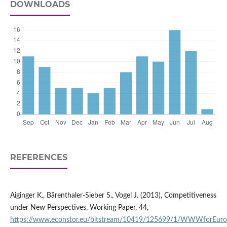
DOWNLOADS
REFERENCES
Aiginger K., Bärenthaler‑Sieber S., Vogel J. (2013), Competitiveness
under New Perspectives, Working Paper, 44,
https://www.econstor.eu/bitstream/10419/125699/1/WWWforEu