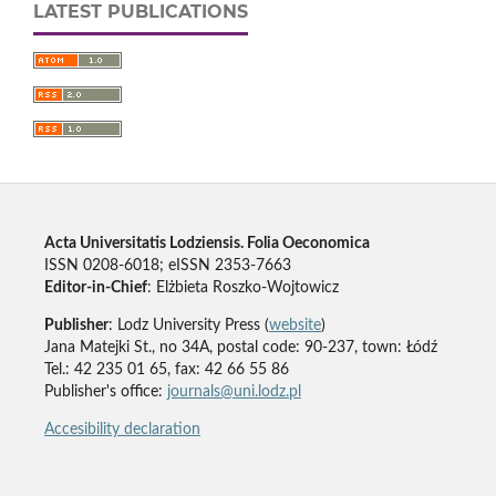
LATEST PUBLICATIONS
Acta Universitatis Lodziensis. Folia Oeconomica
ISSN 0208-6018; eISSN 2353-7663
Editor-in-Chief
: Elżbieta Roszko-Wojtowicz
Publisher
: Lodz University Press (
website
)
Jana Matejki St., no 34A, postal code: 90-237, town: Łódź
Tel.: 42 235 01 65, fax: 42 66 55 86
Publisher's office:
journals@uni.lodz.pl
Accesibility declaration