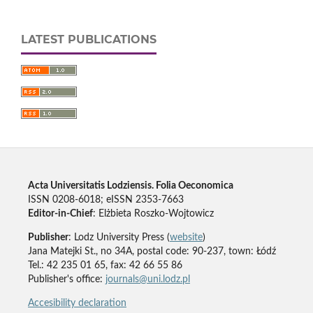
LATEST PUBLICATIONS
Acta Universitatis Lodziensis. Folia Oeconomica
ISSN 0208-6018; eISSN 2353-7663
Editor-in-Chief
: Elżbieta Roszko-Wojtowicz
Publisher
: Lodz University Press (
website
)
Jana Matejki St., no 34A, postal code: 90-237, town: Łódź
Tel.: 42 235 01 65, fax: 42 66 55 86
Publisher's office:
journals@uni.lodz.pl
Accesibility declaration