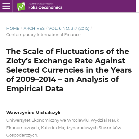
HOME
/
ARCHIVES
/
VOL. 6 NO. 317 (2015)
/
Contemporary International Finance
The Scale of Fluctuations of the
Zloty’s Exchange Rate Against
Selected Currencies in the Years
of 2009–2014 – an Analysis of
Empirical Data
Wawrzyniec Michalczyk
Uniwersytet Ekonomiczny we Wrocławiu, Wydział Nauk
Ekonomicznych, Katedra Międzynarodowych Stosunków
Gospodarczych.