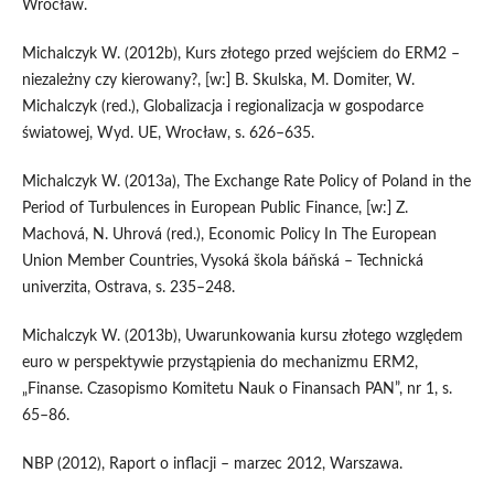
Wrocław.
Michalczyk W. (2012b), Kurs złotego przed wejściem do ERM2 –
niezależny czy kierowany?, [w:] B. Skulska, M. Domiter, W.
Michalczyk (red.), Globalizacja i regionalizacja w gospodarce
światowej, Wyd. UE, Wrocław, s. 626–635.
Michalczyk W. (2013a), The Exchange Rate Policy of Poland in the
Period of Turbulences in European Public Finance, [w:] Z.
Machová, N. Uhrová (red.), Economic Policy In The European
Union Member Countries, Vysoká škola báňská – Technická
univerzita, Ostrava, s. 235–248.
Michalczyk W. (2013b), Uwarunkowania kursu złotego względem
euro w perspektywie przystąpienia do mechanizmu ERM2,
„Finanse. Czasopismo Komitetu Nauk o Finansach PAN”, nr 1, s.
65–86.
NBP (2012), Raport o inflacji – marzec 2012, Warszawa.