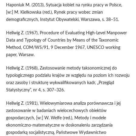
Haponiuk M. (2013), Sytuacja kobiet na rynku pracy w Polsce,
[w:] M. Kiełkowska (red.), Rynek pracy wobec zmian
demograficznych, Instytut Obywatelski, Warszawa, s. 38–51.
Hellwig Z. (1967), Procedure of Evaluating High‑Level Manpower
Data and Typology of Countries by Means of the Taxonomic
Method, COM/WS/91, 9 December 1967, UNESCO working
paper, Warsaw.
Hellwig Z. (1968), Zastosowanie metody taksonomicznej do
typologicznego podziału krajów ze względu na poziom ich rozwoju
oraz zasoby i strukturę wykwalifikowanych kadr, „Przegląd
Statystyczny”, nr 4, s. 307–326.
Hellwig Z. (1981), Wielowymiarowa analiza porównawcza i jej
zastosowanie w badaniach wielocechowych obiektów
gospodarczych, [w:] W. Welfe (red.), Metody i modele
ekonomiczno‑matematyczne w doskonaleniu zarządzania
gospodarką socjalistyczną, Państwowe Wydawnictwo