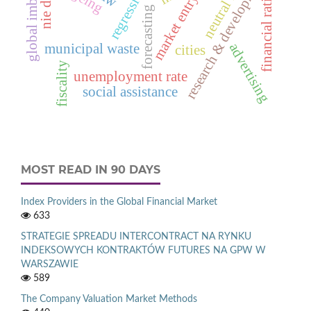
global imbalances
research & development
market entry
financial ratio
forecasting
advertising
municipal waste
cities
fiscality
unemployment rate
social assistance
MOST READ IN 90 DAYS
Index Providers in the Global Financial Market
633
STRATEGIE SPREADU INTERCONTRACT NA RYNKU
INDEKSOWYCH KONTRAKTÓW FUTURES NA GPW W
WARSZAWIE
589
The Company Valuation Market Methods