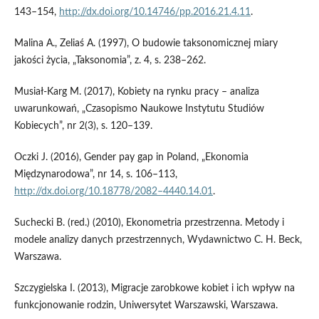
143–154,
http://dx.doi.org/10.14746/pp.2016.21.4.11
.
Malina A., Zeliaś A. (1997), O budowie taksonomicznej miary
jakości życia, „Taksonomia”, z. 4, s. 238–262.
Musiał‑Karg M. (2017), Kobiety na rynku pracy – analiza
uwarunkowań, „Czasopismo Naukowe Instytutu Studiów
Kobiecych”, nr 2(3), s. 120–139.
Oczki J. (2016), Gender pay gap in Poland, „Ekonomia
Międzynarodowa”, nr 14, s. 106–113,
http://dx.doi.org/10.18778/2082–4440.14.01
.
Suchecki B. (red.) (2010), Ekonometria przestrzenna. Metody i
modele analizy danych przestrzennych, Wydawnictwo C. H. Beck,
Warszawa.
Szczygielska I. (2013), Migracje zarobkowe kobiet i ich wpływ na
funkcjonowanie rodzin, Uniwersytet Warszawski, Warszawa.