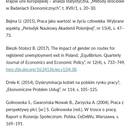
krajów unii europejskiej – analiza statystyczna, „Metody Ilościowe
w Badaniach Ekonomicznych”, t. XVII/1, s. 20–30.
Bejma U. (2015), Praca jako wartość w życiu człowieka. Wybrane
aspekty, „Periodyk Naukowy Akademii Polonijnej”, nr 15(4), s. 47–
73.
Bieszk‑Stolorz B. (2017), The impact of gender on routes for
registered unemployment exit in Poland, „Equilibrium. Quarterly
Journal of Economics and Economic Policy”, nr 12(4), s. 733–749,
http://dx.doi.org/10.24136/eq.v12i4.38
.
Drela K. (2014), Dyskryminacja kobiet na polskim rynku pracy?,
„Ekonomiczne Problem Usług”, nr 114, s. 105–125.
Golinowska S., Gwarońska‑Nowak B., Zarzycka A. (2004), Praca z
perspektywy płci, [w:] S. Golinowska (red.), W trosce o pracę.
Raport o Rozwoju Społecznym. Polska, CeDeWu, Warszawa, s.
169–191.