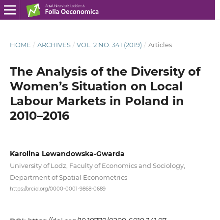
HOME
/
ARCHIVES
/
VOL. 2 NO. 341 (2019)
/
Articles
The Analysis of the Diversity of
Women’s Situation on Local
Labour Markets in Poland in
2010–2016
Karolina Lewandowska‑Gwarda
University of Lodz, Faculty of Economics and Sociology,
Department of Spatial Econometrics
https://orcid.org/0000-0001-9868-0689