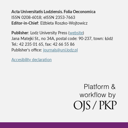
Acta Universitatis Lodziensis. Folia Oeconomica
ISSN 0208-6018; eISSN 2353-7663
Editor-in-Chief
: Elżbieta Roszko-Wojtowicz
Publisher
: Lodz University Press (
website
)
Jana Matejki St., no 34A, postal code: 90-237, town: Łódź
Tel.: 42 235 01 65, fax: 42 66 55 86
Publisher's office:
journals@uni.lodz.pl
Accesibility declaration