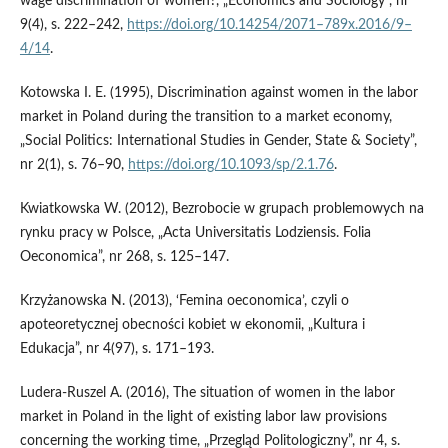
wage discrimination of women?, „Economics and Sociology”, nr
9(4), s. 222–242,
https://doi.org/10.14254/2071–789x.2016/9–
4/14
.
Kotowska I. E. (1995), Discrimination against women in the labor
market in Poland during the transition to a market economy,
„Social Politics: International Studies in Gender, State & Society”,
nr 2(1), s. 76–90,
https://doi.org/10.1093/sp/2.1.76
.
Kwiatkowska W. (2012), Bezrobocie w grupach problemowych na
rynku pracy w Polsce, „Acta Universitatis Lodziensis. Folia
Oeconomica”, nr 268, s. 125–147.
Krzyżanowska N. (2013), ‘Femina oeconomica’, czyli o
apoteoretycznej obecności kobiet w ekonomii, „Kultura i
Edukacja”, nr 4(97), s. 171–193.
Ludera‑Ruszel A. (2016), The situation of women in the labor
market in Poland in the light of existing labor law provisions
concerning the working time, „Przegląd Politologiczny”, nr 4, s.