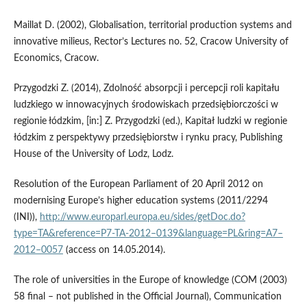
Maillat D. (2002), Globalisation, territorial production systems and
innovative milieus, Rector’s Lectures no. 52, Cracow University of
Economics, Cracow.
Przygodzki Z. (2014), Zdolność absorpcji i percepcji roli kapitału
ludzkiego w innowacyjnych środowiskach przedsiębiorczości w
regionie łódzkim, [in:] Z. Przygodzki (ed.), Kapitał ludzki w regionie
łódzkim z perspektywy przedsiębiorstw i rynku pracy, Publishing
House of the University of Lodz, Lodz.
Resolution of the European Parliament of 20 April 2012 on
modernising Europe’s higher education systems (2011/2294
(INI)),
http://www.europarl.europa.eu/sides/getDoc.do?
type=TA&reference=P7-TA-2012–0139&language=PL&ring=A7–
2012–0057
(access on 14.05.2014).
The role of universities in the Europe of knowledge (COM (2003)
58 final – not published in the Official Journal), Communication