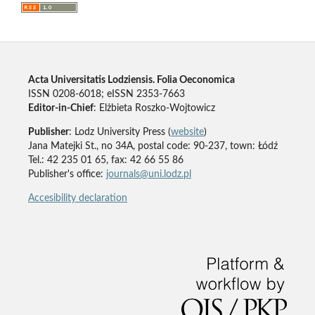
Acta Universitatis Lodziensis. Folia Oeconomica
ISSN 0208-6018; eISSN 2353-7663
Editor-in-Chief
: Elżbieta Roszko-Wojtowicz
Publisher
: Lodz University Press (
website
)
Jana Matejki St., no 34A, postal code: 90-237, town: Łódź
Tel.: 42 235 01 65, fax: 42 66 55 86
Publisher's office:
journals@uni.lodz.pl
Accesibility declaration