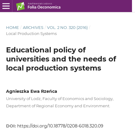
HOME
/
ARCHIVES
/
VOL. 2 NO. 320 (2016)
/
Local Production Systems
Educational policy of
universities and the needs of
local production systems
Agnieszka Ewa Rzeńca
University of Lodz, Faculty of Economics and Sociology,
Department of Regional Economy and Environment.
DOI:
https://doi.org/10.18778/0208-6018.320.09