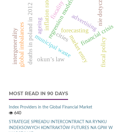
nie dotyczy
regression models
inflation rate
fiscality
deaths in poland in 2012
advertising
ageing
global imbalances
financial crisis
forecasting
intergenerality
cities
municipal waste
market entry
fiscal policy
okun’s law
MOST READ IN 90 DAYS
Index Providers in the Global Financial Market
640
STRATEGIE SPREADU INTERCONTRACT NA RYNKU
INDEKSOWYCH KONTRAKTÓW FUTURES NA GPW W