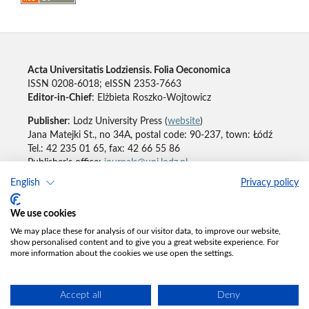
Acta Universitatis Lodziensis. Folia Oeconomica
ISSN 0208-6018; eISSN 2353-7663
Editor-in-Chief
: Elżbieta Roszko-Wojtowicz
Publisher
: Lodz University Press (
website
)
Jana Matejki St., no 34A, postal code: 90-237, town: Łódź
Tel.: 42 235 01 65, fax: 42 66 55 86
Publisher's office:
journals@uni.lodz.pl
English
Privacy policy
Accesibility declaration
We use cookies
We may place these for analysis of our visitor data, to improve our website,
show personalised content and to give you a great website experience. For
more information about the cookies we use open the settings.
Accept all
Deny