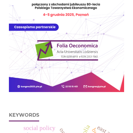
KEYWORDS
east asia
social policy