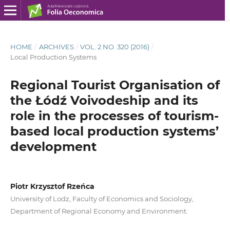
HOME
/
ARCHIVES
/
VOL. 2 NO. 320 (2016)
/
Local Production Systems
Regional Tourist Organisation of
the Łódź Voivodeship and its
role in the processes of tourism-
based local production systems’
development
Piotr Krzysztof Rzeńca
University of Lodz, Faculty of Economics and Sociology,
Department of Regional Economy and Environment.