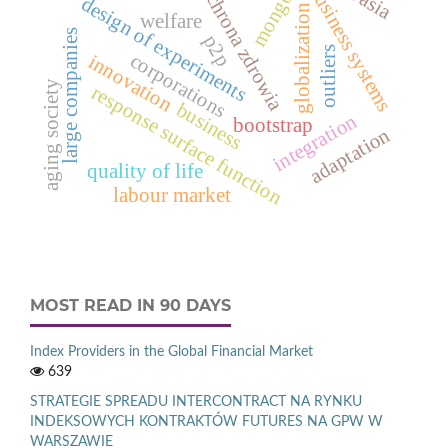
mongolia
ochrona zdrowia
business systems
design of experiments
globalization
welfare
large companies
p2p
outliers
corporations
innovation
aging society
response surface function
business
integration
bootstrap
adaptation
quality of life
labour market
MOST READ IN 90 DAYS
Index Providers in the Global Financial Market
639
STRATEGIE SPREADU INTERCONTRACT NA RYNKU
INDEKSOWYCH KONTRAKTÓW FUTURES NA GPW W
WARSZAWIE