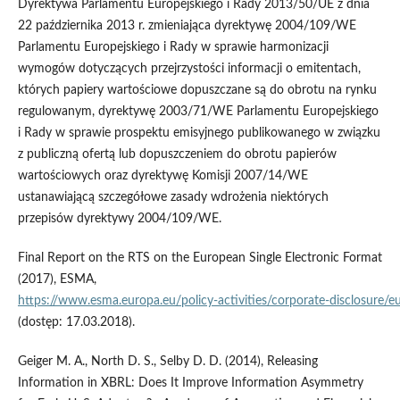
Dyrektywa Parlamentu Europejskiego i Rady 2013/50/UE z dnia
22 października 2013 r. zmieniająca dyrektywę 2004/109/WE
Parlamentu Europejskiego i Rady w sprawie harmonizacji
wymogów dotyczących przejrzystości informacji o emitentach,
których papiery wartościowe dopuszczane są do obrotu na rynku
regulowanym, dyrektywę 2003/71/WE Parlamentu Europejskiego
i Rady w sprawie prospektu emisyjnego publikowanego w związku
z publiczną ofertą lub dopuszczeniem do obrotu papierów
wartościowych oraz dyrektywę Komisji 2007/14/WE
ustanawiającą szczegółowe zasady wdrożenia niektórych
przepisów dyrektywy 2004/109/WE.
Final Report on the RTS on the European Single Electronic Format
(2017), ESMA,
https://www.esma.europa.eu/policy‑activities/corporate‑disclosure/e
(dostęp: 17.03.2018).
Geiger M. A., North D. S., Selby D. D. (2014), Releasing
Information in XBRL: Does It Improve Information Asymmetry