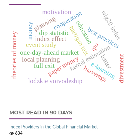
motivation
wig20 index
cooperation
planning
education
money
hartigan test
best practices
dip statistic
theories of money
index effect
event study
ipo
kernel estimation
one-day-ahead market
barter
divestment
paper money
local planning
e‑learning
full exit
biaverage
lodzkie voivodeship
MOST READ IN 90 DAYS
Index Providers in the Global Financial Market
634