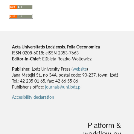
Acta Universitatis Lodziensis. Folia Oeconomica
ISSN 0208-6018; eISSN 2353-7663
Editor-in-Chief
: Elżbieta Roszko-Wojtowicz
Publisher
: Lodz University Press (
website
)
Jana Matejki St., no 34A, postal code: 90-237, town: Łódź
Tel.: 42 235 01 65, fax: 42 66 55 86
Publisher's office:
journals@uni.lodz.pl
Accesibility declaration