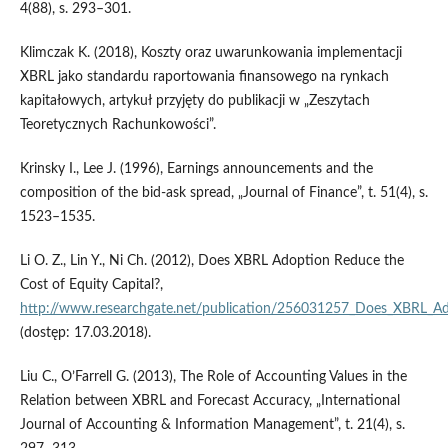
4(88), s. 293–301.
Klimczak K. (2018), Koszty oraz uwarunkowania implementacji
XBRL jako standardu raportowania finansowego na rynkach
kapitałowych, artykuł przyjęty do publikacji w „Zeszytach
Teoretycznych Rachunkowości”.
Krinsky I., Lee J. (1996), Earnings announcements and the
composition of the bid‑ask spread, „Journal of Finance”, t. 51(4), s.
1523–1535.
Li O. Z., Lin Y., Ni Ch. (2012), Does XBRL Adoption Reduce the
Cost of Equity Capital?,
http://www.researchgate.net/publication/256031257_Does_XBRL_Ad
(dostęp: 17.03.2018).
Liu C., O’Farrell G. (2013), The Role of Accounting Values in the
Relation between XBRL and Forecast Accuracy, „International
Journal of Accounting & Information Management”, t. 21(4), s.