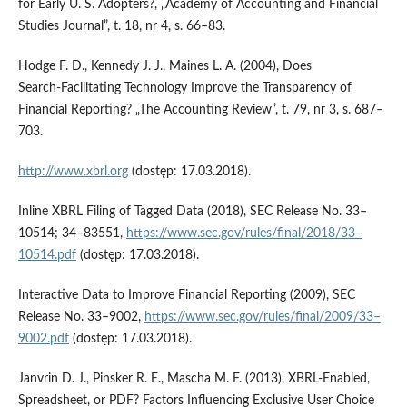
for Early U. S. Adopters?, „Academy of Accounting and Financial
Studies Journal”, t. 18, nr 4, s. 66–83.
Hodge F. D., Kennedy J. J., Maines L. A. (2004), Does
Search‑Facilitating Technology Improve the Transparency of
Financial Reporting? „The Accounting Review”, t. 79, nr 3, s. 687–
703.
http://www.xbrl.org
(dostęp: 17.03.2018).
Inline XBRL Filing of Tagged Data (2018), SEC Release No. 33–
10514; 34–83551,
https://www.sec.gov/rules/final/2018/33–
10514.pdf
(dostęp: 17.03.2018).
Interactive Data to Improve Financial Reporting (2009), SEC
Release No. 33–9002,
https://www.sec.gov/rules/final/2009/33–
9002.pdf
(dostęp: 17.03.2018).
Janvrin D. J., Pinsker R. E., Mascha M. F. (2013), XBRL‑Enabled,
Spreadsheet, or PDF? Factors Influencing Exclusive User Choice