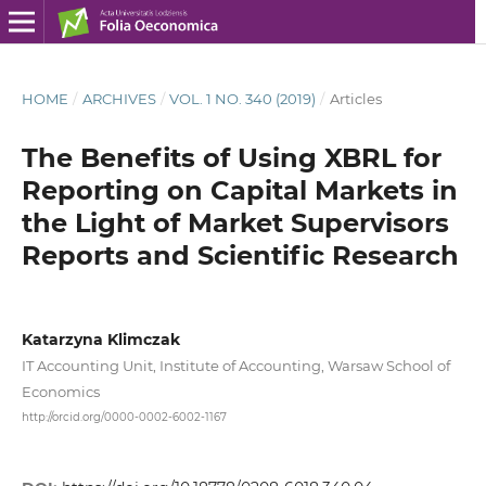
HOME
/
ARCHIVES
/
VOL. 1 NO. 340 (2019)
/
Articles
The Benefits of Using XBRL for
Reporting on Capital Markets in
the Light of Market Supervisors
Reports and Scientific Research
Katarzyna Klimczak
IT Accounting Unit, Institute of Accounting, Warsaw School of
Economics
http://orcid.org/0000-0002-6002-1167